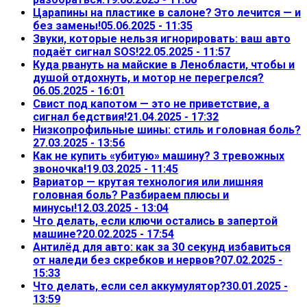
Царапины на пластике в салоне? Это лечится — и
без замены!
05.06.2025 - 11:35
Звуки, которые нельзя игнорировать: ваш авто
подаёт сигнал SOS!
22.05.2025 - 11:57
Куда рвануть на майские в Ленобласти, чтобы и
душой отдохнуть, и мотор не перегрелся?
06.05.2025 - 16:01
Свист под капотом — это не приветствие, а
сигнал бедствия!
21.04.2025 - 17:32
Низкопрофильные шины: стиль и головная боль?
27.03.2025 - 13:56
Как не купить «убитую» машину? 3 тревожных
звоночка!
19.03.2025 - 11:45
Вариатор — крутая технология или лишняя
головная боль? Разбираем плюсы и
минусы!
12.03.2025 - 13:04
Что делать, если ключи остались в запертой
машине?
20.02.2025 - 17:54
Антилёд для авто: как за 30 секунд избавиться
от наледи без скребков и нервов?
07.02.2025 -
15:33
Что делать, если сел аккумулятор?
30.01.2025 -
13:59