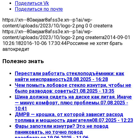
Поделиться Vk
Поделиться по почте
https://xn--80aejaar8afss3e.xn--p1ai/wp-
content/uploads/2023/10/logo-2.png
0
0
createrra
https://xn--80aejaar8afss3e.xn--p1ai/wp-
content/uploads/2023/10/logo-2.png
createrra
2014-09-01
10:26:18
2016-10-06 17:30:44
Россияне не хотят брать
автокредит
Полезно знать
Перестали работать стеклоподъёмники: как
найти неисправность
28.08.2025 - 16:28
Чем помыть лобовое стекло изнутри, чтобы не
было разводов: советы
21.08.2025 - 13:35
Шина должна сидеть на диске как литая. Иначе
— минус комфорт, плюс проблемы.
07.08.2025 -
10:41
ДМРВ — крошка, от которой зависит расход
топлива и мощность двигателя
08.07.2025 - 12:23
Фары запотели изнутри? Это не повод
паниковать, но точно повод
разобраться.
19.06.2025 - 11:06