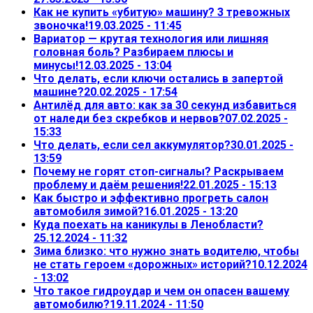
Как не купить «убитую» машину? 3 тревожных
звоночка!
19.03.2025 - 11:45
Вариатор — крутая технология или лишняя
головная боль? Разбираем плюсы и
минусы!
12.03.2025 - 13:04
Что делать, если ключи остались в запертой
машине?
20.02.2025 - 17:54
Антилёд для авто: как за 30 секунд избавиться
от наледи без скребков и нервов?
07.02.2025 -
15:33
Что делать, если сел аккумулятор?
30.01.2025 -
13:59
Почему не горят стоп-сигналы? Раскрываем
проблему и даём решения!
22.01.2025 - 15:13
Как быстро и эффективно прогреть салон
автомобиля зимой?
16.01.2025 - 13:20
Куда поехать на каникулы в Ленобласти?
25.12.2024 - 11:32
Зима близко: что нужно знать водителю, чтобы
не стать героем «дорожных» историй?
10.12.2024
- 13:02
Что такое гидроудар и чем он опасен вашему
автомобилю?
19.11.2024 - 11:50