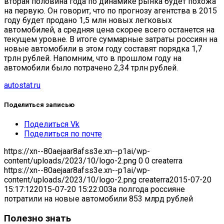
вторая половина года по динамике рынка будет похожа
на первую. Он говорит, что по прогнозу агентства в 2015
году будет продано 1,5 млн новых легковых
автомобилей, а средняя цена скорее всего останется на
текущем уровне. В итоге суммарные затраты россиян на
новые автомобили в этом году составят порядка 1,7
трлн рублей. Напомним, что в прошлом году на
автомобили было потрачено 2,34 трлн рублей.
autostat.ru
Поделиться записью
Поделиться Vk
Поделиться по почте
https://xn--80aejaar8afss3e.xn--p1ai/wp-
content/uploads/2023/10/logo-2.png
0
0
createrra
https://xn--80aejaar8afss3e.xn--p1ai/wp-
content/uploads/2023/10/logo-2.png
createrra
2015-07-20
15:17:12
2015-07-20 15:22:00
За полгода россияне
потратили на новые автомобили 853 млрд рублей
Полезно знать