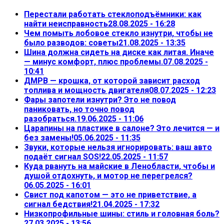
Перестали работать стеклоподъёмники: как
найти неисправность
28.08.2025 - 16:28
Чем помыть лобовое стекло изнутри, чтобы не
было разводов: советы
21.08.2025 - 13:35
Шина должна сидеть на диске как литая. Иначе
— минус комфорт, плюс проблемы.
07.08.2025 -
10:41
ДМРВ — крошка, от которой зависит расход
топлива и мощность двигателя
08.07.2025 - 12:23
Фары запотели изнутри? Это не повод
паниковать, но точно повод
разобраться.
19.06.2025 - 11:06
Царапины на пластике в салоне? Это лечится — и
без замены!
05.06.2025 - 11:35
Звуки, которые нельзя игнорировать: ваш авто
подаёт сигнал SOS!
22.05.2025 - 11:57
Куда рвануть на майские в Ленобласти, чтобы и
душой отдохнуть, и мотор не перегрелся?
06.05.2025 - 16:01
Свист под капотом — это не приветствие, а
сигнал бедствия!
21.04.2025 - 17:32
Низкопрофильные шины: стиль и головная боль?
27.03.2025 - 13:56