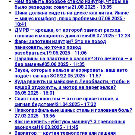
Чем помыть лобовое стекло изнутри, чтобы не
было разводов: советы
21.08.2025 - 13:35
Шина должна сидеть на диске как литая. Иначе
— минус комфорт, плюс проблемы.
07.08.2025 -
10:41
ДМРВ — крошка, от которой зависит расход
топлива и мощность двигателя
08.07.2025 - 12:23
Фары запотели изнутри? Это не повод
паниковать, но точно повод
разобраться.
19.06.2025 - 11:06
Царапины на пластике в салоне? Это лечится — и
без замены!
05.06.2025 - 11:35
Звуки, которые нельзя игнорировать: ваш авто
подаёт сигнал SOS!
22.05.2025 - 11:57
Куда рвануть на майские в Ленобласти, чтобы и
душой отдохнуть, и мотор не перегрелся?
06.05.2025 - 16:01
Свист под капотом — это не приветствие, а
сигнал бедствия!
21.04.2025 - 17:32
Низкопрофильные шины: стиль и головная боль?
27.03.2025 - 13:56
Как не купить «убитую» машину? 3 тревожных
звоночка!
19.03.2025 - 11:45
Вариатор — крутая технология или лишняя