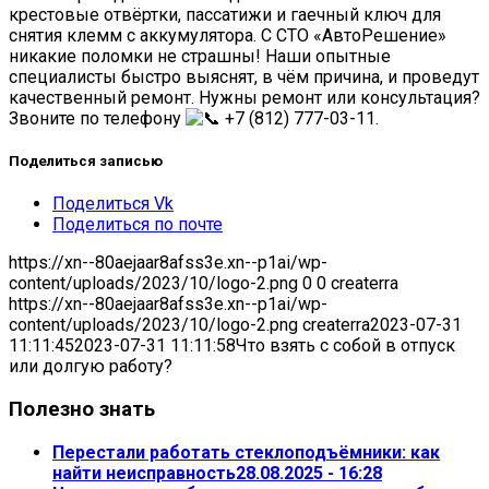
крестовые отвёртки, пассатижи и гаечный ключ для
снятия клемм с аккумулятора. С СТО «АвтоРешение»
никакие поломки не страшны! Наши опытные
специалисты быстро выяснят, в чём причина, и проведут
качественный ремонт. Нужны ремонт или консультация?
Звоните по телефону
+7 (812) 777-03-11.
Поделиться записью
Поделиться Vk
Поделиться по почте
https://xn--80aejaar8afss3e.xn--p1ai/wp-
content/uploads/2023/10/logo-2.png
0
0
createrra
https://xn--80aejaar8afss3e.xn--p1ai/wp-
content/uploads/2023/10/logo-2.png
createrra
2023-07-31
11:11:45
2023-07-31 11:11:58
Что взять с собой в отпуск
или долгую работу?
Полезно знать
Перестали работать стеклоподъёмники: как
найти неисправность
28.08.2025 - 16:28