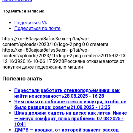
Поделиться записью
Поделиться Vk
Поделиться по почте
https://xn--80aejaar8afss3e.xn--p1ai/wp-
content/uploads/2023/10/logo-2.png
0
0
createrra
https://xn--80aejaar8afss3e.xn--p1ai/wp-
content/uploads/2023/10/logo-2.png
createrra
2015-02-13
12:16:39
2016-10-06 17:59:28
Россияне отказываются от
покупки даже подержанных машин
Полезно знать
Перестали работать стеклоподъёмники: как
найти неисправность
28.08.2025 - 16:28
Чем помыть лобовое стекло изнутри, чтобы не
было разводов: советы
21.08.2025 - 13:35
Шина должна сидеть на диске как литая. Иначе
— минус комфорт, плюс проблемы.
07.08.2025 -
10:41
ДМРВ — крошка, от которой зависит расход