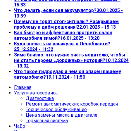
15:33
Что делать, если сел аккумулятор?
30.01.2025 -
13:59
Почему не горят стоп-сигналы? Раскрываем
проблему и даём решения!
22.01.2025 - 15:13
Как быстро и эффективно прогреть салон
автомобиля зимой?
16.01.2025 - 13:20
Куда поехать на каникулы в Ленобласти?
25.12.2024 - 11:32
Зима близко: что нужно знать водителю, чтобы
не стать героем «дорожных» историй?
10.12.2024
- 13:02
Что такое гидроудар и чем он опасен вашему
автомобилю?
19.11.2024 - 11:50
Главная
Услуги автосервиса
Диагностика
Ремонт автоматических коробок передач
Техническое обслуживание
Цена замены масла в двигателе
Тормозная система
ЧаВо