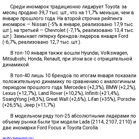
Среди иномарок традиционно лидирует Toyota: за
месяц продано 39,7 тыс. шт., что на 11,7% меньше, чем в
январе прошлого года. На второй строчке рейтинга
иномарок — Nissan (-5% в январе, реализовано 17,9 тыс.
шт.), на третьей — Chevrolet (-7,1%, реализовано 13,4 тыс.
шт.). Замыкает пятерку брендов-лидеров января Ford
(-6,7%, реализовано 12,7 тыс. шт.).
В топ-10 января также вошли Hyundai, Volkswagen,
Mitsubishi, Honda, Renault, при этом все с отрицательной
динамикой.
В топ-40 лишь 10 брендов по итогам января показали
положительную динамику по сравнению с аналогичным
периодом прошлого года: Mercedes (+2,3%), BMW (+2,2%),
Lexus (+12,7%), Land Rover (+10,2%), Infiniti (+21,4%),
SsangYong (+8,3%), Great Wall (+2,6%), Lifan (+35%), Porsche
(+26,5%), Jeep (+11,7%).
В модельном ряду топ-25 абсолютными лидерами по
объему рынка были три модели Lada (2114, 2107, 2110) и
две иномарки Ford Focus и Toyota Corolla.
auto.newsru.ru