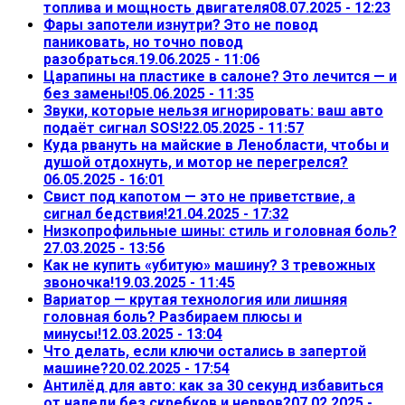
топлива и мощность двигателя
08.07.2025 - 12:23
Фары запотели изнутри? Это не повод
паниковать, но точно повод
разобраться.
19.06.2025 - 11:06
Царапины на пластике в салоне? Это лечится — и
без замены!
05.06.2025 - 11:35
Звуки, которые нельзя игнорировать: ваш авто
подаёт сигнал SOS!
22.05.2025 - 11:57
Куда рвануть на майские в Ленобласти, чтобы и
душой отдохнуть, и мотор не перегрелся?
06.05.2025 - 16:01
Свист под капотом — это не приветствие, а
сигнал бедствия!
21.04.2025 - 17:32
Низкопрофильные шины: стиль и головная боль?
27.03.2025 - 13:56
Как не купить «убитую» машину? 3 тревожных
звоночка!
19.03.2025 - 11:45
Вариатор — крутая технология или лишняя
головная боль? Разбираем плюсы и
минусы!
12.03.2025 - 13:04
Что делать, если ключи остались в запертой
машине?
20.02.2025 - 17:54
Антилёд для авто: как за 30 секунд избавиться
от наледи без скребков и нервов?
07.02.2025 -