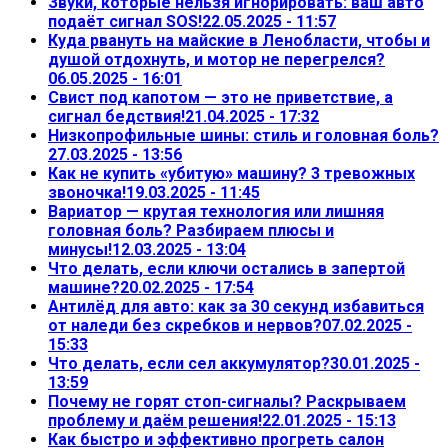
Звуки, которые нельзя игнорировать: ваш авто
подаёт сигнал SOS!
22.05.2025 - 11:57
Куда рвануть на майские в Ленобласти, чтобы и
душой отдохнуть, и мотор не перегрелся?
06.05.2025 - 16:01
Свист под капотом — это не приветствие, а
сигнал бедствия!
21.04.2025 - 17:32
Низкопрофильные шины: стиль и головная боль?
27.03.2025 - 13:56
Как не купить «убитую» машину? 3 тревожных
звоночка!
19.03.2025 - 11:45
Вариатор — крутая технология или лишняя
головная боль? Разбираем плюсы и
минусы!
12.03.2025 - 13:04
Что делать, если ключи остались в запертой
машине?
20.02.2025 - 17:54
Антилёд для авто: как за 30 секунд избавиться
от наледи без скребков и нервов?
07.02.2025 -
15:33
Что делать, если сел аккумулятор?
30.01.2025 -
13:59
Почему не горят стоп-сигналы? Раскрываем
проблему и даём решения!
22.01.2025 - 15:13
Как быстро и эффективно прогреть салон