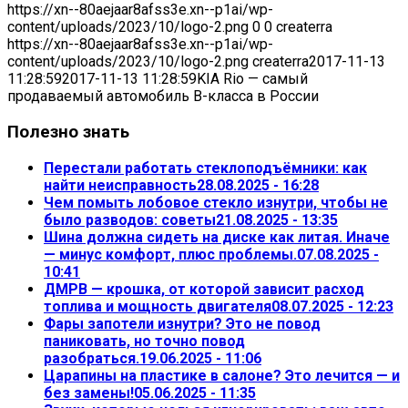
https://xn--80aejaar8afss3e.xn--p1ai/wp-
content/uploads/2023/10/logo-2.png
0
0
createrra
https://xn--80aejaar8afss3e.xn--p1ai/wp-
content/uploads/2023/10/logo-2.png
createrra
2017-11-13
11:28:59
2017-11-13 11:28:59
KIA Rio — самый
продаваемый автомобиль В-класса в России
Полезно знать
Перестали работать стеклоподъёмники: как
найти неисправность
28.08.2025 - 16:28
Чем помыть лобовое стекло изнутри, чтобы не
было разводов: советы
21.08.2025 - 13:35
Шина должна сидеть на диске как литая. Иначе
— минус комфорт, плюс проблемы.
07.08.2025 -
10:41
ДМРВ — крошка, от которой зависит расход
топлива и мощность двигателя
08.07.2025 - 12:23
Фары запотели изнутри? Это не повод
паниковать, но точно повод
разобраться.
19.06.2025 - 11:06
Царапины на пластике в салоне? Это лечится — и
без замены!
05.06.2025 - 11:35