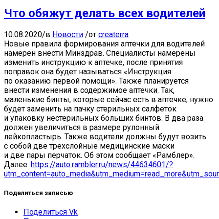
Что обяжут делать всех водителей
10.08.2020
/
в
Новости
/
от
createrra
Новые правила формирования аптечки для водителей
намерен внести Минздрав. Специалисты намерены
изменить инструкцию к аптечке, после принятия
поправок она будет называться «Инструкция
по оказанию первой помощи». Также планируется
внести изменения в содержимое аптечки. Так,
маленькие бинты, которые сейчас есть в аптечке, нужно
будет заменить на пачку стерильных салфеток
и упаковку нестерильных больших бинтов. В два раза
должен увеличиться в размере рулонный
лейкопластырь. Также водители должны будут возить
с собой две трехслойные медицинские маски
и две пары перчаток. Об этом сообщает «Рамблер».
Далее:
https://auto.rambler.ru/news/44634601/?
utm_content=auto_media&utm_medium=read_more&utm_sour
Поделиться записью
Поделиться Vk