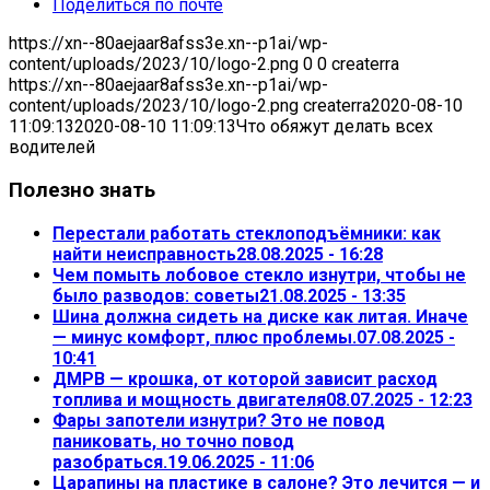
Поделиться по почте
https://xn--80aejaar8afss3e.xn--p1ai/wp-
content/uploads/2023/10/logo-2.png
0
0
createrra
https://xn--80aejaar8afss3e.xn--p1ai/wp-
content/uploads/2023/10/logo-2.png
createrra
2020-08-10
11:09:13
2020-08-10 11:09:13
Что обяжут делать всех
водителей
Полезно знать
Перестали работать стеклоподъёмники: как
найти неисправность
28.08.2025 - 16:28
Чем помыть лобовое стекло изнутри, чтобы не
было разводов: советы
21.08.2025 - 13:35
Шина должна сидеть на диске как литая. Иначе
— минус комфорт, плюс проблемы.
07.08.2025 -
10:41
ДМРВ — крошка, от которой зависит расход
топлива и мощность двигателя
08.07.2025 - 12:23
Фары запотели изнутри? Это не повод
паниковать, но точно повод
разобраться.
19.06.2025 - 11:06
Царапины на пластике в салоне? Это лечится — и