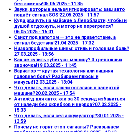
без замены!
05.06.2025 - 11:35
Звуки, которые нельзя игнорировать: ваш авто
подаёт сигнал SOS!
22.05.2025 - 11:57
Куда рвануть на майские в Ленобласти, чтобы и
душой отдохнуть, и мотор не перегрелся?
06.05.2025 - 16:01
Свист под капотом — это не приветствие, а
сигнал бедствия!
21.04.2025 - 17:32
Низкопрофильные шины: стиль и головная боль?
27.03.2025 - 13:56
Как не купить «убитую» машину? 3 тревожных
звоночка!
19.03.2025 - 11:45
Вариатор — крутая технология или лишняя
головная боль? Разбираем плюсы и
минусы!
12.03.2025 - 13:04
Что делать, если ключи остались в запертой
машине?
20.02.2025 - 17:54
Антилёд для авто: как за 30 секунд избавиться
от наледи без скребков и нервов?
07.02.2025 -
15:33
Что делать, если сел аккумулятор?
30.01.2025 -
13:59
Почему не горят стоп-сигналы? Раскрываем