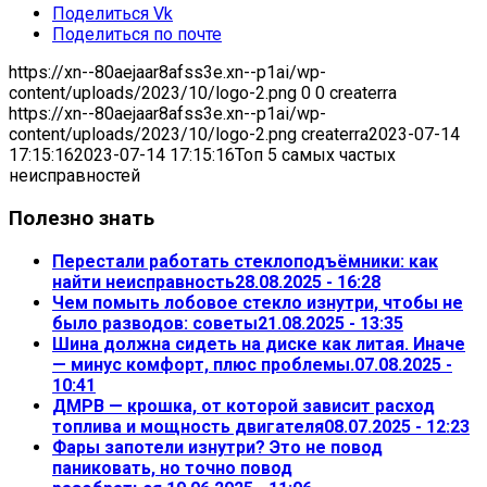
Поделиться Vk
Поделиться по почте
https://xn--80aejaar8afss3e.xn--p1ai/wp-
content/uploads/2023/10/logo-2.png
0
0
createrra
https://xn--80aejaar8afss3e.xn--p1ai/wp-
content/uploads/2023/10/logo-2.png
createrra
2023-07-14
17:15:16
2023-07-14 17:15:16
Топ 5 самых частых
неисправностей
Полезно знать
Перестали работать стеклоподъёмники: как
найти неисправность
28.08.2025 - 16:28
Чем помыть лобовое стекло изнутри, чтобы не
было разводов: советы
21.08.2025 - 13:35
Шина должна сидеть на диске как литая. Иначе
— минус комфорт, плюс проблемы.
07.08.2025 -
10:41
ДМРВ — крошка, от которой зависит расход
топлива и мощность двигателя
08.07.2025 - 12:23
Фары запотели изнутри? Это не повод
паниковать, но точно повод