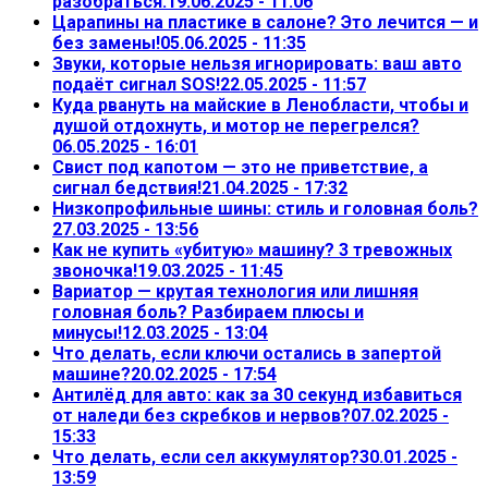
разобраться.
19.06.2025 - 11:06
Царапины на пластике в салоне? Это лечится — и
без замены!
05.06.2025 - 11:35
Звуки, которые нельзя игнорировать: ваш авто
подаёт сигнал SOS!
22.05.2025 - 11:57
Куда рвануть на майские в Ленобласти, чтобы и
душой отдохнуть, и мотор не перегрелся?
06.05.2025 - 16:01
Свист под капотом — это не приветствие, а
сигнал бедствия!
21.04.2025 - 17:32
Низкопрофильные шины: стиль и головная боль?
27.03.2025 - 13:56
Как не купить «убитую» машину? 3 тревожных
звоночка!
19.03.2025 - 11:45
Вариатор — крутая технология или лишняя
головная боль? Разбираем плюсы и
минусы!
12.03.2025 - 13:04
Что делать, если ключи остались в запертой
машине?
20.02.2025 - 17:54
Антилёд для авто: как за 30 секунд избавиться
от наледи без скребков и нервов?
07.02.2025 -
15:33
Что делать, если сел аккумулятор?
30.01.2025 -
13:59