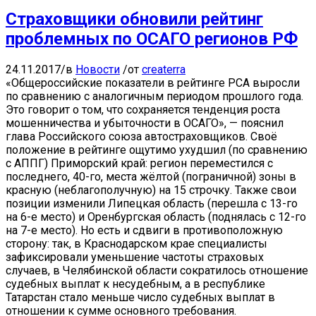
Страховщики обновили рейтинг
проблемных по ОСАГО регионов РФ
24.11.2017
/
в
Новости
/
от
createrra
«Общероссийские показатели в рейтинге РСА выросли
по сравнению с аналогичным периодом прошлого года.
Это говорит о том, что сохраняется тенденция роста
мошенничества и убыточности в ОСАГО», — пояснил
глава Российского союза автостраховщиков. Своё
положение в рейтинге ощутимо ухудшил (по сравнению
с АППГ) Приморский край: регион переместился с
последнего, 40-го, места жёлтой (пограничной) зоны в
красную (неблагополучную) на 15 строчку. Также свои
позиции изменили Липецкая область (перешла с 13-го
на 6-е место) и Оренбургская область (поднялась с 12-го
на 7-е место). Но есть и сдвиги в противоположную
сторону: так, в Краснодарском крае специалисты
зафиксировали уменьшение частоты страховых
случаев, в Челябинской области сократилось отношение
судебных выплат к несудебным, а в республике
Татарстан стало меньше число судебных выплат в
отношении к сумме основного требования.