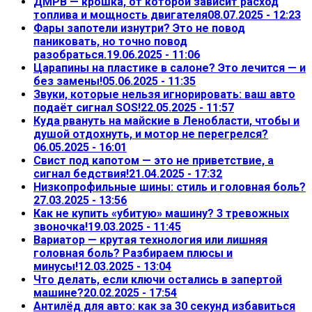
ДМРВ — крошка, от которой зависит расход
топлива и мощность двигателя
08.07.2025 - 12:23
Фары запотели изнутри? Это не повод
паниковать, но точно повод
разобраться.
19.06.2025 - 11:06
Царапины на пластике в салоне? Это лечится — и
без замены!
05.06.2025 - 11:35
Звуки, которые нельзя игнорировать: ваш авто
подаёт сигнал SOS!
22.05.2025 - 11:57
Куда рвануть на майские в Ленобласти, чтобы и
душой отдохнуть, и мотор не перегрелся?
06.05.2025 - 16:01
Свист под капотом — это не приветствие, а
сигнал бедствия!
21.04.2025 - 17:32
Низкопрофильные шины: стиль и головная боль?
27.03.2025 - 13:56
Как не купить «убитую» машину? 3 тревожных
звоночка!
19.03.2025 - 11:45
Вариатор — крутая технология или лишняя
головная боль? Разбираем плюсы и
минусы!
12.03.2025 - 13:04
Что делать, если ключи остались в запертой
машине?
20.02.2025 - 17:54
Антилёд для авто: как за 30 секунд избавиться