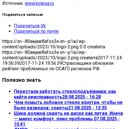
Источник:
www.kolesa.ru
Поделиться записью
Поделиться Vk
Поделиться по почте
https://xn--80aejaar8afss3e.xn--p1ai/wp-
content/uploads/2023/10/logo-2.png
0
0
createrra
https://xn--80aejaar8afss3e.xn--p1ai/wp-
content/uploads/2023/10/logo-2.png
createrra
2017-11-24
19:56:39
2017-11-24 19:56:39
Страховщики обновили
рейтинг проблемных по ОСАГО регионов РФ
Полезно знать
Перестали работать стеклоподъёмники: как
найти неисправность
28.08.2025 - 16:28
Чем помыть лобовое стекло изнутри, чтобы не
было разводов: советы
21.08.2025 - 13:35
Шина должна сидеть на диске как литая. Иначе
— минус комфорт, плюс проблемы.
07.08.2025 -
10:41