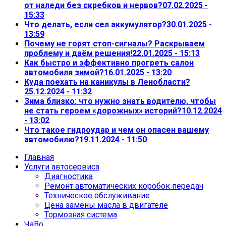
от наледи без скребков и нервов?
07.02.2025 -
15:33
Что делать, если сел аккумулятор?
30.01.2025 -
13:59
Почему не горят стоп-сигналы? Раскрываем
проблему и даём решения!
22.01.2025 - 15:13
Как быстро и эффективно прогреть салон
автомобиля зимой?
16.01.2025 - 13:20
Куда поехать на каникулы в Ленобласти?
25.12.2024 - 11:32
Зима близко: что нужно знать водителю, чтобы
не стать героем «дорожных» историй?
10.12.2024
- 13:02
Что такое гидроудар и чем он опасен вашему
автомобилю?
19.11.2024 - 11:50
Главная
Услуги автосервиса
Диагностика
Ремонт автоматических коробок передач
Техническое обслуживание
Цена замены масла в двигателе
Тормозная система
ЧаВо