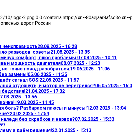
23/10/logo-2.png
0
0
createrra
https://xn--80aejaar8afss3e.xn-
 опасных дорог России
и неисправность
28.08.2025 - 16:28
ыло разводов: советы
21.08.2025 - 13:35
— минус комфорт, плюс проблемы.
07.08.2025 - 10:41
ива и мощность двигателя
08.07.2025 - 12:23
 но точно повод разобраться.
19.06.2025 - 11:06
 без замены!
05.06.2025 - 11:35
даёт сигнал SOS!
22.05.2025 - 11:57
ушой отдохнуть, и мотор не перегрелся?
06.05.2025 - 16:
л бедствия!
21.04.2025 - 17:32
7.03.2025 - 13:56
ночка!
19.03.2025 - 11:45
ая боль? Разбираем плюсы и минусы!
12.03.2025 - 13:04
ине?
20.02.2025 - 17:54
т наледи без скребков и нервов?
07.02.2025 - 15:33
:59
лему и даём решения!
22.01.2025 - 15:13