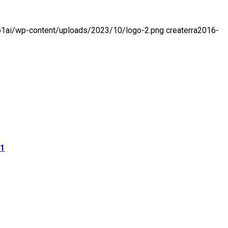
-p1ai/wp-content/uploads/2023/10/logo-2.png
createrra
2016-
01