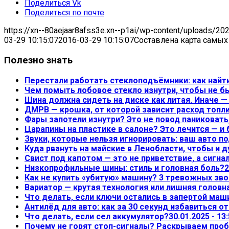
Поделиться Vk
Поделиться по почте
https://xn--80aejaar8afss3e.xn--p1ai/wp-content/uploads/20
03-29 10:15:07
2016-03-29 10:15:07
Составлена карта самых
Полезно знать
Перестали работать стеклоподъёмники: как найт
Чем помыть лобовое стекло изнутри, чтобы не б
Шина должна сидеть на диске как литая. Иначе 
ДМРВ — крошка, от которой зависит расход топл
Фары запотели изнутри? Это не повод паниковать,
Царапины на пластике в салоне? Это лечится — и
Звуки, которые нельзя игнорировать: ваш авто по
Куда рвануть на майские в Ленобласти, чтобы и д
Свист под капотом — это не приветствие, а сигна
Низкопрофильные шины: стиль и головная боль?
2
Как не купить «убитую» машину? 3 тревожных зво
Вариатор — крутая технология или лишняя головн
Что делать, если ключи остались в запертой маш
Антилёд для авто: как за 30 секунд избавиться о
Что делать, если сел аккумулятор?
30.01.2025 - 13
Почему не горят стоп-сигналы? Раскрываем проб