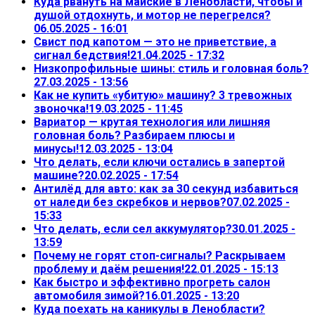
Куда рвануть на майские в Ленобласти, чтобы и
душой отдохнуть, и мотор не перегрелся?
06.05.2025 - 16:01
Свист под капотом — это не приветствие, а
сигнал бедствия!
21.04.2025 - 17:32
Низкопрофильные шины: стиль и головная боль?
27.03.2025 - 13:56
Как не купить «убитую» машину? 3 тревожных
звоночка!
19.03.2025 - 11:45
Вариатор — крутая технология или лишняя
головная боль? Разбираем плюсы и
минусы!
12.03.2025 - 13:04
Что делать, если ключи остались в запертой
машине?
20.02.2025 - 17:54
Антилёд для авто: как за 30 секунд избавиться
от наледи без скребков и нервов?
07.02.2025 -
15:33
Что делать, если сел аккумулятор?
30.01.2025 -
13:59
Почему не горят стоп-сигналы? Раскрываем
проблему и даём решения!
22.01.2025 - 15:13
Как быстро и эффективно прогреть салон
автомобиля зимой?
16.01.2025 - 13:20
Куда поехать на каникулы в Ленобласти?