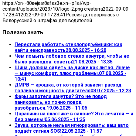
https://xn--80aejaar8afss3e.xn--p1ai/wp-
content/uploads/2023/10/logo-2.png
createrra
2022-09-09
17:28:41
2022-09-09 17:28:41
Россия договорилась с
Белоруссией о штрафах для водителей
Полезно знать
Перестали работать стеклоподъёмники: как
найти неисправность
28.08.2025 - 16:28
Чем помыть лобовое стекло изнутри, чтобы не
было разводов: советы
21.08.2025 - 13:35
Шина должна сидеть на диске как литая. Иначе
— минус комфорт, плюс проблемы.
07.08.2025 -
10:41
ДМРВ — крошка, от которой зависит расход
топлива и мощность двигателя
08.07.2025 - 12:23
Фары запотели изнутри? Это не повод
паниковать, но точно повод
разобраться.
19.06.2025 - 11:06
Царапины на пластике в салоне? Это лечится — и
без замены!
05.06.2025 - 11:35
Звуки, которые нельзя игнорировать: ваш авто
подаёт сигнал SOS!
22.05.2025 - 11:57