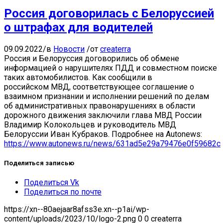
Россия договорилась с Белоруссией
о штрафах для водителей
09.09.2022
/
в
Новости
/
от
createrra
Россия и Белоруссия договорились об обмене
информацией о нарушителях ПДД и совместном поиске
таких автомобилистов. Как сообщили в
российском МВД, соответствующее соглашение о
взаимном признании и исполнении решений по делам
об административных правонарушениях в области
дорожного движения заключили глава МВД России
Владимир Колокольцев и руководитель МВД
Белоруссии Иван Кубраков. Подробнее на Autonews:
https://www.autonews.ru/news/631ad5e29a79476e0f59682c
Поделиться записью
Поделиться Vk
Поделиться по почте
https://xn--80aejaar8afss3e.xn--p1ai/wp-
content/uploads/2023/10/logo-2.png
0
0
createrra