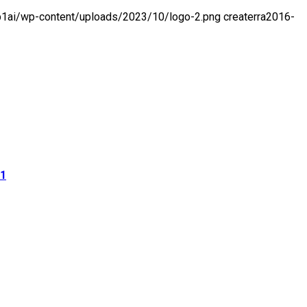
-p1ai/wp-content/uploads/2023/10/logo-2.png
createrra
2016-
01