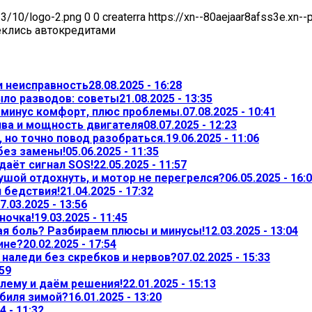
23/10/logo-2.png
0
0
createrra
https://xn--80aejaar8afss3e.xn-
еклись автокредитами
и неисправность
28.08.2025 - 16:28
ыло разводов: советы
21.08.2025 - 13:35
— минус комфорт, плюс проблемы.
07.08.2025 - 10:41
ива и мощность двигателя
08.07.2025 - 12:23
 но точно повод разобраться.
19.06.2025 - 11:06
 без замены!
05.06.2025 - 11:35
даёт сигнал SOS!
22.05.2025 - 11:57
ушой отдохнуть, и мотор не перегрелся?
06.05.2025 - 16:
л бедствия!
21.04.2025 - 17:32
7.03.2025 - 13:56
ночка!
19.03.2025 - 11:45
ая боль? Разбираем плюсы и минусы!
12.03.2025 - 13:04
ине?
20.02.2025 - 17:54
т наледи без скребков и нервов?
07.02.2025 - 15:33
:59
лему и даём решения!
22.01.2025 - 15:13
обиля зимой?
16.01.2025 - 13:20
4 - 11:32