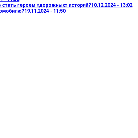
не стать героем «дорожных» историй?
10.12.2024 - 13:02
томобилю?
19.11.2024 - 11:50