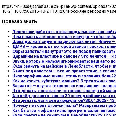
https://xn--80aejaar8afss3e.xn--p1ai/wp-content/uploads/20
10-21 10:07:56
2016-10-21 10:12:04
Россияне рекордно увл
Полезно знать
Перестали работать стеклоподъёмники: как найт
Чем помыть лобовое стекло изнутри, чтобы не б
Шина должна сидеть на диске как литая. Иначе 
ДМРВ — крошка, от которой зависит расход топл
Фары запотели изнутри? Это не повод паниковать,
Царапины на пластике в салоне? Это лечится — и
Звуки, которые нельзя игнорировать: ваш авто по
Куда рвануть на майские в Ленобласти, чтобы и д
Свист под капотом — это не приветствие, а сигна
Низкопрофильные шины: стиль и головная боль?
2
Как не купить «убитую» машину? 3 тревожных зво
Вариатор — крутая технология или лишняя головн
Что делать, если ключи остались в запертой маш
Антилёд для авто: как за 30 секунд избавиться о
Что делать, если сел аккумулятор?
30.01.2025 - 13
Почему не горят стоп-сигналы? Раскрываем проб
Как быстро и эффективно прогреть салон автом
Куда поехать на каникулы в Ленобласти?
25.12.202