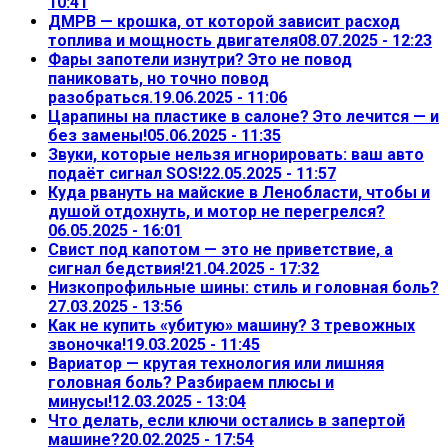
10:41
ДМРВ — крошка, от которой зависит расход
топлива и мощность двигателя
08.07.2025 - 12:23
Фары запотели изнутри? Это не повод
паниковать, но точно повод
разобраться.
19.06.2025 - 11:06
Царапины на пластике в салоне? Это лечится — и
без замены!
05.06.2025 - 11:35
Звуки, которые нельзя игнорировать: ваш авто
подаёт сигнал SOS!
22.05.2025 - 11:57
Куда рвануть на майские в Ленобласти, чтобы и
душой отдохнуть, и мотор не перегрелся?
06.05.2025 - 16:01
Свист под капотом — это не приветствие, а
сигнал бедствия!
21.04.2025 - 17:32
Низкопрофильные шины: стиль и головная боль?
27.03.2025 - 13:56
Как не купить «убитую» машину? 3 тревожных
звоночка!
19.03.2025 - 11:45
Вариатор — крутая технология или лишняя
головная боль? Разбираем плюсы и
минусы!
12.03.2025 - 13:04
Что делать, если ключи остались в запертой
машине?
20.02.2025 - 17:54