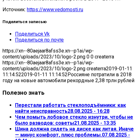
Источник:
https://www.vedomosti.ru
Поделиться записью
Поделиться Vk
Поделиться по почте
https://xn--80aejaar8afss3e.xn--p1ai/wp-
content/uploads/2023/10/logo-2.png
0
0
createrra
https://xn--80aejaar8afss3e.xn--p1ai/wp-
content/uploads/2023/10/logo-2.png
createrra
2019-01-11
11:14:52
2019-01-11 11:14:52
Россияне потратили в 2018
году на новые автомобили рекордные 2,38 трлн рублей
Полезно знать
Перестали работать стеклоподъёмники: как
найти неисправность
28.08.2025 - 16:28
Чем помыть лобовое стекло изнутри, чтобы не
было разводов: советы
21.08.2025 - 13:35
Шина должна сидеть на диске как литая. Иначе
— минус комфорт, плюс проблемы.
07.08.2025 -