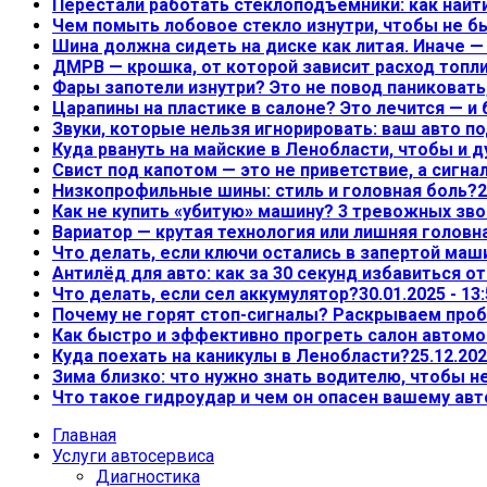
Перестали работать стеклоподъёмники: как найт
Чем помыть лобовое стекло изнутри, чтобы не б
Шина должна сидеть на диске как литая. Иначе 
ДМРВ — крошка, от которой зависит расход топл
Фары запотели изнутри? Это не повод паниковать,
Царапины на пластике в салоне? Это лечится — и
Звуки, которые нельзя игнорировать: ваш авто по
Куда рвануть на майские в Ленобласти, чтобы и д
Свист под капотом — это не приветствие, а сигна
Низкопрофильные шины: стиль и головная боль?
2
Как не купить «убитую» машину? 3 тревожных зво
Вариатор — крутая технология или лишняя головн
Что делать, если ключи остались в запертой маш
Антилёд для авто: как за 30 секунд избавиться о
Что делать, если сел аккумулятор?
30.01.2025 - 13
Почему не горят стоп-сигналы? Раскрываем проб
Как быстро и эффективно прогреть салон автом
Куда поехать на каникулы в Ленобласти?
25.12.202
Зима близко: что нужно знать водителю, чтобы 
Что такое гидроудар и чем он опасен вашему ав
Главная
Услуги автосервиса
Диагностика