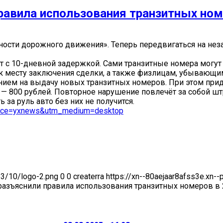
авила использования транзитных номе
сности дорожного движения». Теперь передвигаться на не
ёт с 10-дневной задержкой. Сами транзитные номера могут
к месту заключения сделки, а также физлицам, убывающим
ием на выдачу новых транзитных номеров. При этом приде
— 800 рублей. Повторное нарушение повлечёт за собой штр
за руль авто без них не получится.
ource=yxnews&utm_medium=desktop
23/10/logo-2.png
0
0
createrra
https://xn--80aejaar8afss3e.xn-
азъяснили правила использования транзитных номеров в 