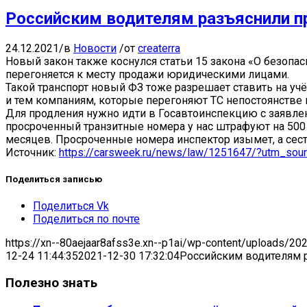
Российским водителям разъяснили пр
24.12.2021
/
в
Новости
/
от
createrra
Новый закон также коснулся статьи 15 закона «О безопа
перегоняется к месту продажи юридическими лицами.
Такой транспорт новый ФЗ тоже разрешает ставить на уч
и тем компаниям, которые перегоняют ТС непостоянстве 
Для продления нужно идти в Госавтоинспекцию с заявлен
просроченный транзитные номера у нас штрафуют на 500 
месяцев. Просроченные номера инспектор изымет, а сесть 
Источник:
https://carsweek.ru/news/law/1251647/?utm_s
Поделиться записью
Поделиться Vk
Поделиться по почте
https://xn--80aejaar8afss3e.xn--p1ai/wp-content/uploads/20
12-24 11:44:35
2021-12-30 17:32:04
Российским водителям р
Полезно знать