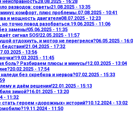
и неисправность
28.08.2025 - 16:28
ыло разводов: советы
21.08.2025 - 13:35
— минус комфорт, плюс проблемы.
07.08.2025 - 10:41
ива и мощность двигателя
08.07.2025 - 12:23
 но точно повод разобраться.
19.06.2025 - 11:06
 без замены!
05.06.2025 - 11:35
даёт сигнал SOS!
22.05.2025 - 11:57
ушой отдохнуть, и мотор не перегрелся?
06.05.2025 - 16:
л бедствия!
21.04.2025 - 17:32
7.03.2025 - 13:56
ночка!
19.03.2025 - 11:45
ая боль? Разбираем плюсы и минусы!
12.03.2025 - 13:04
ине?
20.02.2025 - 17:54
т наледи без скребков и нервов?
07.02.2025 - 15:33
:59
лему и даём решения!
22.01.2025 - 15:13
обиля зимой?
16.01.2025 - 13:20
4 - 11:32
не стать героем «дорожных» историй?
10.12.2024 - 13:02
томобилю?
19.11.2024 - 11:50