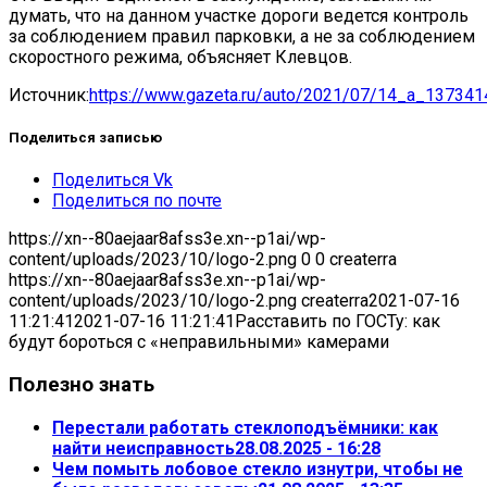
думать, что на данном участке дороги ведется контроль
за соблюдением правил парковки, а не за соблюдением
скоростного режима, объясняет Клевцов.
Источник:
https://www.gazeta.ru/auto/2021/07/14_a_137341
Поделиться записью
Поделиться Vk
Поделиться по почте
https://xn--80aejaar8afss3e.xn--p1ai/wp-
content/uploads/2023/10/logo-2.png
0
0
createrra
https://xn--80aejaar8afss3e.xn--p1ai/wp-
content/uploads/2023/10/logo-2.png
createrra
2021-07-16
11:21:41
2021-07-16 11:21:41
Расставить по ГОСТу: как
будут бороться с «неправильными» камерами
Полезно знать
Перестали работать стеклоподъёмники: как
найти неисправность
28.08.2025 - 16:28
Чем помыть лобовое стекло изнутри, чтобы не