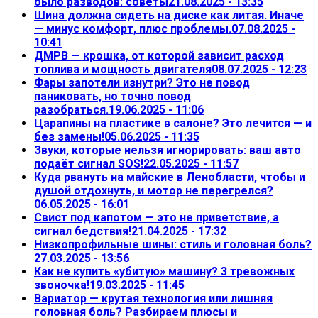
было разводов: советы
21.08.2025 - 13:35
Шина должна сидеть на диске как литая. Иначе
— минус комфорт, плюс проблемы.
07.08.2025 -
10:41
ДМРВ — крошка, от которой зависит расход
топлива и мощность двигателя
08.07.2025 - 12:23
Фары запотели изнутри? Это не повод
паниковать, но точно повод
разобраться.
19.06.2025 - 11:06
Царапины на пластике в салоне? Это лечится — и
без замены!
05.06.2025 - 11:35
Звуки, которые нельзя игнорировать: ваш авто
подаёт сигнал SOS!
22.05.2025 - 11:57
Куда рвануть на майские в Ленобласти, чтобы и
душой отдохнуть, и мотор не перегрелся?
06.05.2025 - 16:01
Свист под капотом — это не приветствие, а
сигнал бедствия!
21.04.2025 - 17:32
Низкопрофильные шины: стиль и головная боль?
27.03.2025 - 13:56
Как не купить «убитую» машину? 3 тревожных
звоночка!
19.03.2025 - 11:45
Вариатор — крутая технология или лишняя
головная боль? Разбираем плюсы и