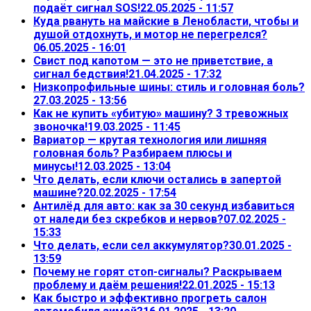
подаёт сигнал SOS!
22.05.2025 - 11:57
Куда рвануть на майские в Ленобласти, чтобы и
душой отдохнуть, и мотор не перегрелся?
06.05.2025 - 16:01
Свист под капотом — это не приветствие, а
сигнал бедствия!
21.04.2025 - 17:32
Низкопрофильные шины: стиль и головная боль?
27.03.2025 - 13:56
Как не купить «убитую» машину? 3 тревожных
звоночка!
19.03.2025 - 11:45
Вариатор — крутая технология или лишняя
головная боль? Разбираем плюсы и
минусы!
12.03.2025 - 13:04
Что делать, если ключи остались в запертой
машине?
20.02.2025 - 17:54
Антилёд для авто: как за 30 секунд избавиться
от наледи без скребков и нервов?
07.02.2025 -
15:33
Что делать, если сел аккумулятор?
30.01.2025 -
13:59
Почему не горят стоп-сигналы? Раскрываем
проблему и даём решения!
22.01.2025 - 15:13
Как быстро и эффективно прогреть салон