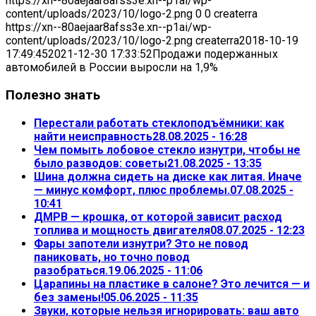
https://xn--80aejaar8afss3e.xn--p1ai/wp-
content/uploads/2023/10/logo-2.png
0
0
createrra
https://xn--80aejaar8afss3e.xn--p1ai/wp-
content/uploads/2023/10/logo-2.png
createrra
2018-10-19
17:49:45
2021-12-30 17:33:52
Продажи подержанных
автомобилей в России выросли на 1,9%
Полезно знать
Перестали работать стеклоподъёмники: как
найти неисправность
28.08.2025 - 16:28
Чем помыть лобовое стекло изнутри, чтобы не
было разводов: советы
21.08.2025 - 13:35
Шина должна сидеть на диске как литая. Иначе
— минус комфорт, плюс проблемы.
07.08.2025 -
10:41
ДМРВ — крошка, от которой зависит расход
топлива и мощность двигателя
08.07.2025 - 12:23
Фары запотели изнутри? Это не повод
паниковать, но точно повод
разобраться.
19.06.2025 - 11:06
Царапины на пластике в салоне? Это лечится — и
без замены!
05.06.2025 - 11:35
Звуки, которые нельзя игнорировать: ваш авто