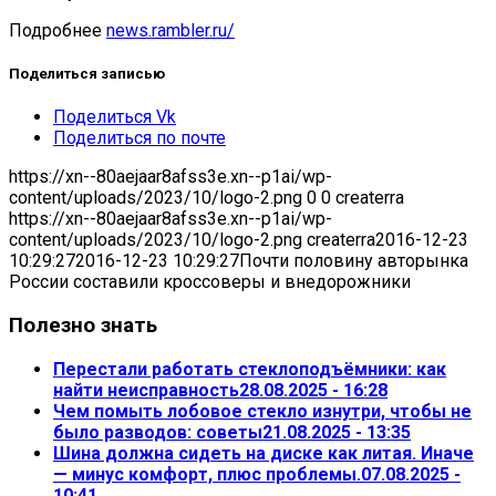
Подробнее
news.rambler.ru/
Поделиться записью
Поделиться Vk
Поделиться по почте
https://xn--80aejaar8afss3e.xn--p1ai/wp-
content/uploads/2023/10/logo-2.png
0
0
createrra
https://xn--80aejaar8afss3e.xn--p1ai/wp-
content/uploads/2023/10/logo-2.png
createrra
2016-12-23
10:29:27
2016-12-23 10:29:27
Почти половину авторынка
России составили кроссоверы и внедорожники
Полезно знать
Перестали работать стеклоподъёмники: как
найти неисправность
28.08.2025 - 16:28
Чем помыть лобовое стекло изнутри, чтобы не
было разводов: советы
21.08.2025 - 13:35
Шина должна сидеть на диске как литая. Иначе
— минус комфорт, плюс проблемы.
07.08.2025 -
10:41