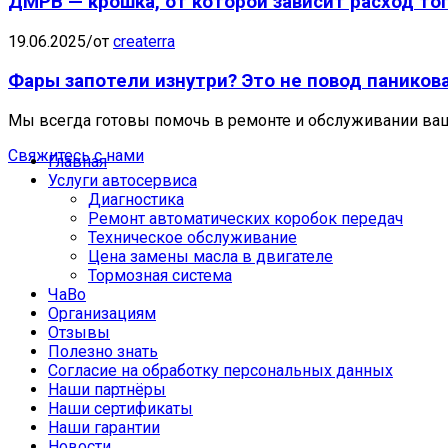
ДМРВ — крошка, от которой зависит расход то
19.06.2025
/
от
createrra
Фары запотели изнутри? Это не повод паникова
Мы всегда готовы помочь в ремонте и обслуживании ва
Свяжитесь с нами
Главная
Услуги автосервиса
Диагностика
Ремонт автоматических коробок передач
Техническое обслуживание
Цена замены масла в двигателе
Тормозная система
ЧаВо
Организациям
Отзывы
Полезно знать
Согласие на обработку персональных данных
Наши партнёры
Наши сертификаты
Наши гарантии
Новости