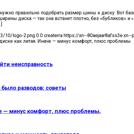
 нужно правильно подобрать размер шины к диску. Вот ба
ирины диска — так она встанет плотно, без «бубликов» и
]
23/10/logo-2.png
0
0
createrra
https://xn--80aejaar8afss3e.xn-
диске как литая. Иначе — минус комфорт, плюс проблемы.
айти неисправность
 было разводов: советы
е — минус комфорт, плюс проблемы.