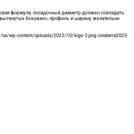
зовая формула: посадочный диаметр должен совпадать:
 «вытянутых боковин»; профиль и ширину желательно
-p1ai/wp-content/uploads/2023/10/logo-2.png
createrra
2025-