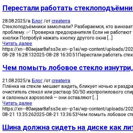
Перестали работать стеклоподъёмник
28.08.2025
/
в
Блог
/
от
createrra
Стеклоподъёмники замолчали? Разбираемся, кто виноват —
проблему. ✅ Проверка предохранителя Если не работают в
кнопки Попробуй нажать кнопку другого окна […]
Читать далее
https://xn--80aejaar8afss3e.xn--p1ai/wp-content/uploads/20
08-28 16:28:13
2025-08-28 16:30:51
Перестали работать сте
Чем помыть лобовое стекло изнутри,
21.08.2025
/
в
Блог
/
от
createrra
Плёнка на стекле мешает видеть, бликует ночью и раздра
очиститель стекол или раствор 50/50 изопропилового спи
и салонных аэрозолей — они оставляют […]
Читать далее
https://xn--80aejaar8afss3e.xn--p1ai/wp-content/uploads/20
08-21 13:35:26
2025-08-21 13:36:53
Чем помыть лобовое сте
Шина должна сидеть на диске как ли