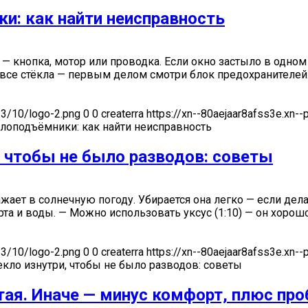
и: как найти неисправность
 кнопка, мотор или проводка. Если окно застыло в одном 
се стёкла — первым делом смотри блок предохранителей. С
23/10/logo-2.png
0
0
createrra
https://xn--80aejaar8afss3e.xn-
клоподъёмники: как найти неисправность
 чтобы не было разводов: советы
жает в солнечную погоду. Убирается она легко — если дел
рта и воды. — Можно использовать уксус (1:10) — он хоро
23/10/logo-2.png
0
0
createrra
https://xn--80aejaar8afss3e.xn-
кло изнутри, чтобы не было разводов: советы
тая. Иначе — минус комфорт, плюс пр