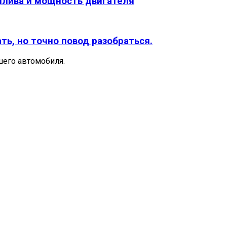
плива и мощность двигателя
ть, но точно повод разобраться.
шего автомобиля.