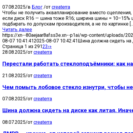
07.08.2025
/
в
Блог
/
от
createrra
Чтобы не получить аквапланирование вместо сцепления,
если диск R16 — шина тоже R16; ширина шины = 10–15% ш
подбирать по допускам производителя, а не по картинке […
Читать далее
https://xn--80aejaar8afss3e.xn--p1ai/wp-content/uploads/20
08-07 10:41:41
2025-08-07 10:42:41
Шина должна сидеть на 
Страница 1 из 29
1
2
3
›
»
28.08.2025
/
от
createrra
Перестали работать стеклоподъёмники: как н
21.08.2025
/
от
createrra
Чем помыть лобовое стекло изнутри, чтобы не
07.08.2025
/
от
createrra
Шина должна сидеть на диске как литая. Инач
08.07.2025
/
от
createrra