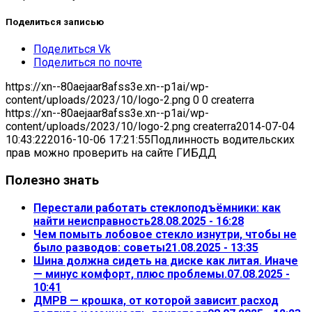
Поделиться записью
Поделиться Vk
Поделиться по почте
https://xn--80aejaar8afss3e.xn--p1ai/wp-
content/uploads/2023/10/logo-2.png
0
0
createrra
https://xn--80aejaar8afss3e.xn--p1ai/wp-
content/uploads/2023/10/logo-2.png
createrra
2014-07-04
10:43:22
2016-10-06 17:21:55
Подлинность водительских
прав можно проверить на сайте ГИБДД
Полезно знать
Перестали работать стеклоподъёмники: как
найти неисправность
28.08.2025 - 16:28
Чем помыть лобовое стекло изнутри, чтобы не
было разводов: советы
21.08.2025 - 13:35
Шина должна сидеть на диске как литая. Иначе
— минус комфорт, плюс проблемы.
07.08.2025 -
10:41
ДМРВ — крошка, от которой зависит расход