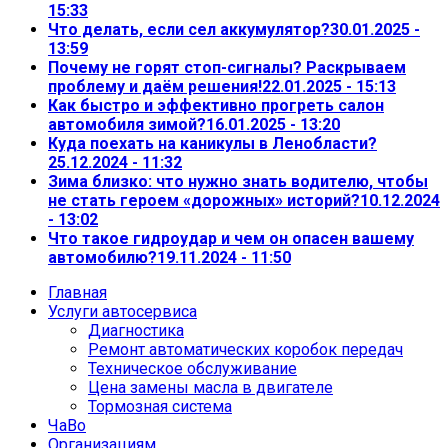
15:33
Что делать, если сел аккумулятор?
30.01.2025 -
13:59
Почему не горят стоп-сигналы? Раскрываем
проблему и даём решения!
22.01.2025 - 15:13
Как быстро и эффективно прогреть салон
автомобиля зимой?
16.01.2025 - 13:20
Куда поехать на каникулы в Ленобласти?
25.12.2024 - 11:32
Зима близко: что нужно знать водителю, чтобы
не стать героем «дорожных» историй?
10.12.2024
- 13:02
Что такое гидроудар и чем он опасен вашему
автомобилю?
19.11.2024 - 11:50
Главная
Услуги автосервиса
Диагностика
Ремонт автоматических коробок передач
Техническое обслуживание
Цена замены масла в двигателе
Тормозная система
ЧаВо
Организациям