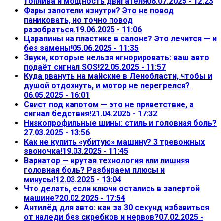
топлива и мощность двигателя
08.07.2025 - 12:23
Фары запотели изнутри? Это не повод
паниковать, но точно повод
разобраться.
19.06.2025 - 11:06
Царапины на пластике в салоне? Это лечится — и
без замены!
05.06.2025 - 11:35
Звуки, которые нельзя игнорировать: ваш авто
подаёт сигнал SOS!
22.05.2025 - 11:57
Куда рвануть на майские в Ленобласти, чтобы и
душой отдохнуть, и мотор не перегрелся?
06.05.2025 - 16:01
Свист под капотом — это не приветствие, а
сигнал бедствия!
21.04.2025 - 17:32
Низкопрофильные шины: стиль и головная боль?
27.03.2025 - 13:56
Как не купить «убитую» машину? 3 тревожных
звоночка!
19.03.2025 - 11:45
Вариатор — крутая технология или лишняя
головная боль? Разбираем плюсы и
минусы!
12.03.2025 - 13:04
Что делать, если ключи остались в запертой
машине?
20.02.2025 - 17:54
Антилёд для авто: как за 30 секунд избавиться
от наледи без скребков и нервов?
07.02.2025 -