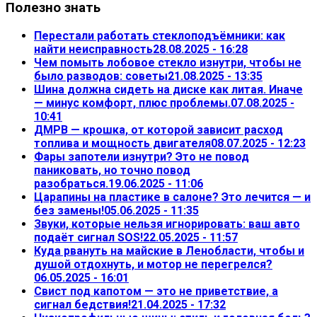
Полезно знать
Перестали работать стеклоподъёмники: как
найти неисправность
28.08.2025 - 16:28
Чем помыть лобовое стекло изнутри, чтобы не
было разводов: советы
21.08.2025 - 13:35
Шина должна сидеть на диске как литая. Иначе
— минус комфорт, плюс проблемы.
07.08.2025 -
10:41
ДМРВ — крошка, от которой зависит расход
топлива и мощность двигателя
08.07.2025 - 12:23
Фары запотели изнутри? Это не повод
паниковать, но точно повод
разобраться.
19.06.2025 - 11:06
Царапины на пластике в салоне? Это лечится — и
без замены!
05.06.2025 - 11:35
Звуки, которые нельзя игнорировать: ваш авто
подаёт сигнал SOS!
22.05.2025 - 11:57
Куда рвануть на майские в Ленобласти, чтобы и
душой отдохнуть, и мотор не перегрелся?
06.05.2025 - 16:01
Свист под капотом — это не приветствие, а
сигнал бедствия!
21.04.2025 - 17:32