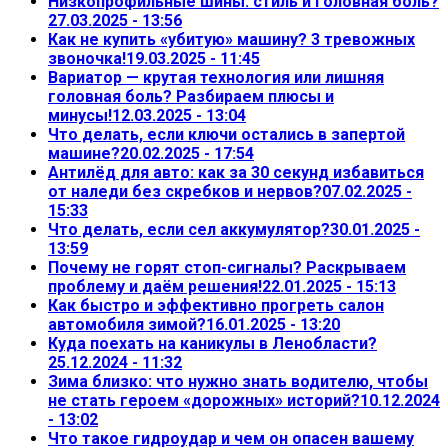
Низкопрофильные шины: стиль и головная боль?
27.03.2025 - 13:56
Как не купить «убитую» машину? 3 тревожных
звоночка!
19.03.2025 - 11:45
Вариатор — крутая технология или лишняя
головная боль? Разбираем плюсы и
минусы!
12.03.2025 - 13:04
Что делать, если ключи остались в запертой
машине?
20.02.2025 - 17:54
Антилёд для авто: как за 30 секунд избавиться
от наледи без скребков и нервов?
07.02.2025 -
15:33
Что делать, если сел аккумулятор?
30.01.2025 -
13:59
Почему не горят стоп-сигналы? Раскрываем
проблему и даём решения!
22.01.2025 - 15:13
Как быстро и эффективно прогреть салон
автомобиля зимой?
16.01.2025 - 13:20
Куда поехать на каникулы в Ленобласти?
25.12.2024 - 11:32
Зима близко: что нужно знать водителю, чтобы
не стать героем «дорожных» историй?
10.12.2024
- 13:02
Что такое гидроудар и чем он опасен вашему