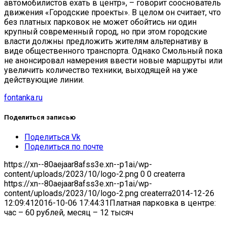
автомобилистов ехать в центр», – говорит сооснователь
движения «Городские проекты». В целом он считает, что
без платных парковок не может обойтись ни один
крупный современный город, но при этом городские
власти должны предложить жителям альтернативу в
виде общественного транспорта. Однако Смольный пока
не анонсировал намерения ввести новые маршруты или
увеличить количество техники, выходящей на уже
действующие линии.
fontanka.ru
Поделиться записью
Поделиться Vk
Поделиться по почте
https://xn--80aejaar8afss3e.xn--p1ai/wp-
content/uploads/2023/10/logo-2.png
0
0
createrra
https://xn--80aejaar8afss3e.xn--p1ai/wp-
content/uploads/2023/10/logo-2.png
createrra
2014-12-26
12:09:41
2016-10-06 17:44:31
Платная парковка в центре:
час – 60 рублей, месяц – 12 тысяч