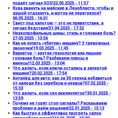
подаёт сигнал SOS!
22.05.2025 - 11:57
Куда рвануть на майские в Ленобласти, чтобы и
душой отдохнуть, и мотор не перегрелся?
06.05.2025 - 16:01
Свист под капотом — это не приветствие, а
сигнал бедствия!
21.04.2025 - 17:32
Низкопрофильные шины: стиль и головная боль?
27.03.2025 - 13:56
Как не купить «убитую» машину? 3 тревожных
звоночка!
19.03.2025 - 11:45
Вариатор — крутая технология или лишняя
головная боль? Разбираем плюсы и
минусы!
12.03.2025 - 13:04
Что делать, если ключи остались в запертой
машине?
20.02.2025 - 17:54
Антилёд для авто: как за 30 секунд избавиться
от наледи без скребков и нервов?
07.02.2025 -
15:33
Что делать, если сел аккумулятор?
30.01.2025 -
13:59
Почему не горят стоп-сигналы? Раскрываем
проблему и даём решения!
22.01.2025 - 15:13
Как быстро и эффективно прогреть салон