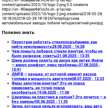
https://xn--80aejaar8afss3e.xn--p1ai/wp-
content/uploads/2023/10/logo-2.png
0
0
createrra
https://xn--80aejaar8afss3e.xn--p1ai/wp-
content/uploads/2023/10/logo-2.png
createrra
2018-05-28
18:18:26
2018-05-28 18:18:26
Петербургские
автомобильные заводы побили четырехлетний рекорд
Полезно знать
Перестали работать стеклоподъёмники: как
найти неисправность
28.08.2025 - 16:28
Чем помыть лобовое стекло изнутри, чтобы не
было разводов: советы
21.08.2025 - 13:35
Шина должна сидеть на диске как литая. Иначе
— минус комфорт, плюс проблемы.
07.08.2025 -
10:41
ДМРВ — крошка, от которой зависит расход
топлива и мощность двигателя
08.07.2025 - 12:23
Фары запотели изнутри? Это не повод
паниковать, но точно повод
разобраться.
19.06.2025 - 11:06
Царапины на пластике в салоне? Это лечится — и
без замены!
05.06.2025 - 11:35
Звуки, которые нельзя игнорировать: ваш авто