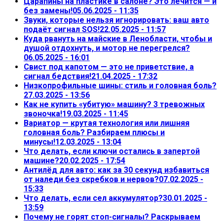
Царапины на пластике в салоне? Это лечится — и
без замены!
05.06.2025 - 11:35
Звуки, которые нельзя игнорировать: ваш авто
подаёт сигнал SOS!
22.05.2025 - 11:57
Куда рвануть на майские в Ленобласти, чтобы и
душой отдохнуть, и мотор не перегрелся?
06.05.2025 - 16:01
Свист под капотом — это не приветствие, а
сигнал бедствия!
21.04.2025 - 17:32
Низкопрофильные шины: стиль и головная боль?
27.03.2025 - 13:56
Как не купить «убитую» машину? 3 тревожных
звоночка!
19.03.2025 - 11:45
Вариатор — крутая технология или лишняя
головная боль? Разбираем плюсы и
минусы!
12.03.2025 - 13:04
Что делать, если ключи остались в запертой
машине?
20.02.2025 - 17:54
Антилёд для авто: как за 30 секунд избавиться
от наледи без скребков и нервов?
07.02.2025 -
15:33
Что делать, если сел аккумулятор?
30.01.2025 -
13:59
Почему не горят стоп-сигналы? Раскрываем