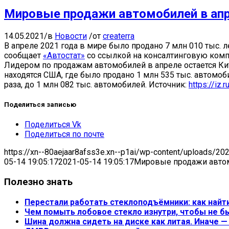
Мировые продажи автомобилей в апр
14.05.2021
/
в
Новости
/
от
createrra
В апреле 2021 года в мире было продано 7 млн 010 тыс. л
сообщает
«Автостат»
со ссылкой на консалтинговую комп
Лидером по продажам автомобилей в апреле остается Кит
находятся США, где было продано 1 млн 535 тыс. автомоб
раза, до 1 млн 082 тыс. автомобилей. Источник:
https://iz
Поделиться записью
Поделиться Vk
Поделиться по почте
https://xn--80aejaar8afss3e.xn--p1ai/wp-content/uploads/20
05-14 19:05:17
2021-05-14 19:05:17
Мировые продажи автом
Полезно знать
Перестали работать стеклоподъёмники: как найт
Чем помыть лобовое стекло изнутри, чтобы не б
Шина должна сидеть на диске как литая. Иначе 