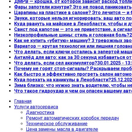
ДМРВ — крошка, от которой зависит расход топл
Фары запотели изнутри? Это не повод паниковать,
Царапины на пластике в салоне? Это лечится — и
Звуки, которые нельзя игнорировать: ваш авто по
Куда рвануть на майские в Ленобласти, чтобы и д
Свист под капотом — это не приветствие, а сигна
Низкопрофильные шины: стиль и головная боль?
2
Как не купить «убитую» машину? 3 тревожных зво
Вариатор — крутая технология или лишняя головн
Что делать, если ключи остались в запертой маш
Антилёд для авто: как за 30 секунд избавиться о
Что делать, если сел аккумулятор?
30.01.2025 - 13
Почему не горят стоп-сигналы? Раскрываем проб
Как быстро и эффективно прогреть салон автом
Куда поехать на каникулы в Ленобласти?
25.12.202
Зима близко: что нужно знать водителю, чтобы 
Что такое гидроудар и чем он опасен вашему ав
Главная
Услуги автосервиса
Диагностика
Ремонт автоматических коробок передач
Техническое обслуживание
Цена замены масла в двигателе