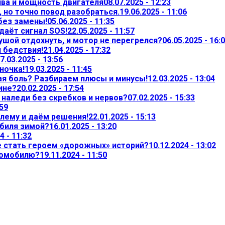
ива и мощность двигателя
08.07.2025 - 12:23
 но точно повод разобраться.
19.06.2025 - 11:06
 без замены!
05.06.2025 - 11:35
даёт сигнал SOS!
22.05.2025 - 11:57
ушой отдохнуть, и мотор не перегрелся?
06.05.2025 - 16:
л бедствия!
21.04.2025 - 17:32
7.03.2025 - 13:56
ночка!
19.03.2025 - 11:45
ая боль? Разбираем плюсы и минусы!
12.03.2025 - 13:04
ине?
20.02.2025 - 17:54
т наледи без скребков и нервов?
07.02.2025 - 15:33
:59
лему и даём решения!
22.01.2025 - 15:13
обиля зимой?
16.01.2025 - 13:20
4 - 11:32
не стать героем «дорожных» историй?
10.12.2024 - 13:02
томобилю?
19.11.2024 - 11:50