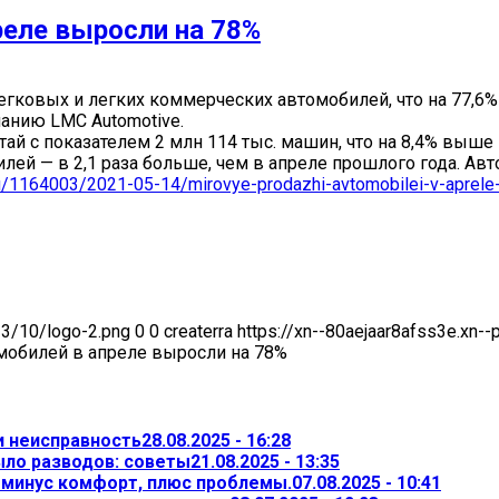
еле выросли на 78%
егковых и легких коммерческих автомобилей, что на 77,6% 
анию LMC Automotive.
ай с показателем 2 млн 114 тыс. машин, что на 8,4% выше
илей — в 2,1 раза больше, чем в апреле прошлого года. Ав
.ru/1164003/2021-05-14/mirovye-prodazhi-avtomobilei-v-aprele-
23/10/logo-2.png
0
0
createrra
https://xn--80aejaar8afss3e.xn-
обилей в апреле выросли на 78%
и неисправность
28.08.2025 - 16:28
ыло разводов: советы
21.08.2025 - 13:35
— минус комфорт, плюс проблемы.
07.08.2025 - 10:41