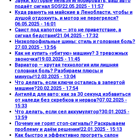
Звуки, которые нельзя игнорировать: ваш авто
подаёт сигнал SOS!
22.05.2025 - 11:57
Куда рвануть на майские в Ленобласти, чтобы и
душой отдохнуть, и мотор не перегрелся?
06.05.2025 - 16:01
Свист под капотом — это не приветствие, а
сигнал бедствия!
21.04.2025 - 17:32
Низкопрофильные шины: стиль и головная боль?
27.03.2025 - 13:56
Как не купить «убитую» машину? 3 тревожных
звоночка!
19.03.2025 - 11:45
Вариатор — крутая технология или лишняя
головная боль? Разбираем плюсы и
минусы!
12.03.2025 - 13:04
Что делать, если ключи остались в запертой
машине?
20.02.2025 - 17:54
Антилёд для авто: как за 30 секунд избавиться
от наледи без скребков и нервов?
07.02.2025 -
15:33
Что делать, если сел аккумулятор?
30.01.2025 -
13:59
Почему не горят стоп-сигналы? Раскрываем
проблему и даём решения!
22.01.2025 - 15:13
Как быстро и эффективно прогреть салон