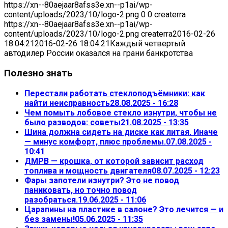
https://xn--80aejaar8afss3e.xn--p1ai/wp-
content/uploads/2023/10/logo-2.png
0
0
createrra
https://xn--80aejaar8afss3e.xn--p1ai/wp-
content/uploads/2023/10/logo-2.png
createrra
2016-02-26
18:04:21
2016-02-26 18:04:21
Каждый четвертый
автодилер России оказался на грани банкротства
Полезно знать
Перестали работать стеклоподъёмники: как
найти неисправность
28.08.2025 - 16:28
Чем помыть лобовое стекло изнутри, чтобы не
было разводов: советы
21.08.2025 - 13:35
Шина должна сидеть на диске как литая. Иначе
— минус комфорт, плюс проблемы.
07.08.2025 -
10:41
ДМРВ — крошка, от которой зависит расход
топлива и мощность двигателя
08.07.2025 - 12:23
Фары запотели изнутри? Это не повод
паниковать, но точно повод
разобраться.
19.06.2025 - 11:06
Царапины на пластике в салоне? Это лечится — и
без замены!
05.06.2025 - 11:35