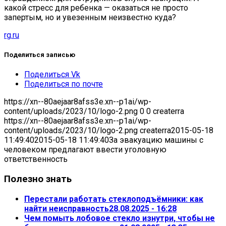
какой стресс для ребенка — оказаться не просто
запертым, но и увезенным неизвестно куда?
rg.ru
Поделиться записью
Поделиться Vk
Поделиться по почте
https://xn--80aejaar8afss3e.xn--p1ai/wp-
content/uploads/2023/10/logo-2.png
0
0
createrra
https://xn--80aejaar8afss3e.xn--p1ai/wp-
content/uploads/2023/10/logo-2.png
createrra
2015-05-18
11:49:40
2015-05-18 11:49:40
За эвакуацию машины с
человеком предлагают ввести уголовную
ответственность
Полезно знать
Перестали работать стеклоподъёмники: как
найти неисправность
28.08.2025 - 16:28
Чем помыть лобовое стекло изнутри, чтобы не