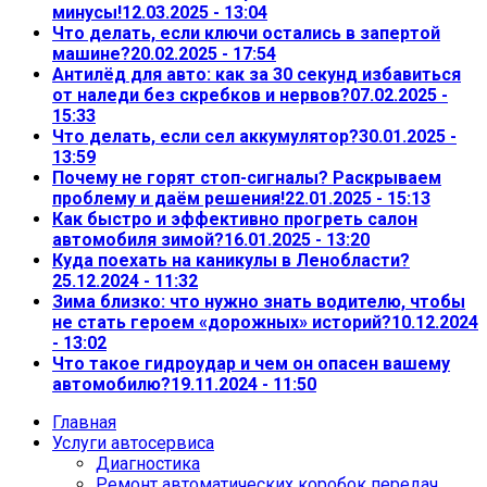
минусы!
12.03.2025 - 13:04
Что делать, если ключи остались в запертой
машине?
20.02.2025 - 17:54
Антилёд для авто: как за 30 секунд избавиться
от наледи без скребков и нервов?
07.02.2025 -
15:33
Что делать, если сел аккумулятор?
30.01.2025 -
13:59
Почему не горят стоп-сигналы? Раскрываем
проблему и даём решения!
22.01.2025 - 15:13
Как быстро и эффективно прогреть салон
автомобиля зимой?
16.01.2025 - 13:20
Куда поехать на каникулы в Ленобласти?
25.12.2024 - 11:32
Зима близко: что нужно знать водителю, чтобы
не стать героем «дорожных» историй?
10.12.2024
- 13:02
Что такое гидроудар и чем он опасен вашему
автомобилю?
19.11.2024 - 11:50
Главная
Услуги автосервиса
Диагностика
Ремонт автоматических коробок передач