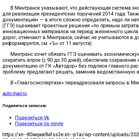
В Минтрансе указывают, что действующая система эк
для реализации президентских поручений 2014 года. Такж
документация» — в итоге сложно определить, надо ли нап
(ГГЭ) оценивает проектные решения «по прямым затрата
инновационных материалов на период жизненного цикла 
дорог, отмечают в Минтрансе, сейчас не учитываются в 
реформируется, см. «Ъ» от 11 августа).
Минтранс хочет обязать ГГЭ оценивать экономическ
сократить втрое (с 90 до 30 дней), обеспечив сохранени
документацию от ГК «Автодор» без подписи главного рас
проблему предлагают решать, заменив ведомственную в
В «Главгосэкспертизе» переадресовали запросы в Мин
auto.mail.ru
Поделиться записью
Поделиться Vk
Поделиться по почте
https://xn--80aejaar8afss3e.xn--p1ai/wp-content/uploads/20