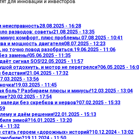
ят для инноваций и инвесторов
и неисправность
28.08.2025 - 16:28
ыло разводов: советы
21.08.2025 - 13:35
— минус комфорт, плюс проблемы.
07.08.2025 - 10:41
ива и мощность двигателя
08.07.2025 - 12:23
 но точно повод разобраться.
19.06.2025 - 11:06
 без замены!
05.06.2025 - 11:35
даёт сигнал SOS!
22.05.2025 - 11:57
ушой отдохнуть, и мотор не перегрелся?
06.05.2025 - 16:
л бедствия!
21.04.2025 - 17:32
7.03.2025 - 13:56
ночка!
19.03.2025 - 11:45
ая боль? Разбираем плюсы и минусы!
12.03.2025 - 13:04
ине?
20.02.2025 - 17:54
т наледи без скребков и нервов?
07.02.2025 - 15:33
:59
лему и даём решения!
22.01.2025 - 15:13
обиля зимой?
16.01.2025 - 13:20
4 - 11:32
не стать героем «дорожных» историй?
10.12.2024 - 13:02
томобилю?
19.11.2024 - 11:50