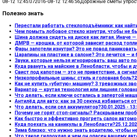
08-12 12:45:07
2016-08-12 12:46:56
Дорожные сметы упрост
Полезно знать
Перестали работать стеклоподъёмники: как найт
Чем помыть лобовое стекло изнутри, чтобы не б
Шина должна сидеть на диске как литая. Иначе 
ДМРВ — крошка, от которой зависит расход топл
Фары запотели изнутри? Это не повод паниковать,
Царапины на пластике в салоне? Это лечится — и
Звуки, которые нельзя игнорировать: ваш авто по
Куда рвануть на майские в Ленобласти, чтобы и д
Свист под капотом — это не приветствие, а сигна
Низкопрофильные шины: стиль и головная боль?
2
Как не купить «убитую» машину? 3 тревожных зво
Вариатор — крутая технология или лишняя головн
Что делать, если ключи остались в запертой маш
Антилёд для авто: как за 30 секунд избавиться о
Что делать, если сел аккумулятор?
30.01.2025 - 13
Почему не горят стоп-сигналы? Раскрываем проб
Как быстро и эффективно прогреть салон автом
Куда поехать на каникулы в Ленобласти?
25.12.202
Зима близко: что нужно знать водителю, чтобы 
Что такое гидроудар и чем он опасен вашему ав