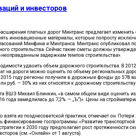
аций и инвесторов
расширения платных дорог Минтранс предлагает изменить 
ять инновационные материалы, которые попросту исключа
гласований Минфина и Минтранса. Минтранс опубликовал п
ного строительства. Сейчас такие сметы должны утвержда
 «неоправданным задержкам темпов строительства».
одимости удвоить объем дорожного строительства. В 2012 г
трат на дороги можно оценить по объему региональных до
2015 году регионы получили в дорожные фонды до 578 млр
н руб. — 30% из них относятся к дорожному строительству
рта ВШЭ Михаил Блинкин, «в самом общем виде оценить из
6 года замедлилась до 7,2%. — „Ъ“)». Цены на стройматери
 взята из позднесоветской практики, отмечает он. Потери 
ь финансирование госпрограммы «Развитие транспортной сис
тратегии к 2030 году предполагает рост протяженности скор
есторов (см. «Онлайн» от 1 августа).