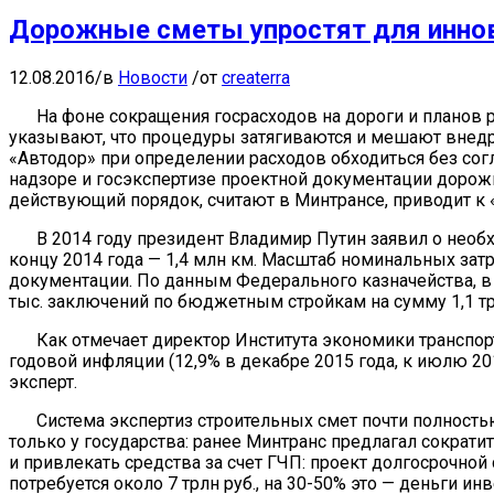
Дорожные сметы упростят для иннов
12.08.2016
/
в
Новости
/
от
createrra
На фоне сокращения госрасходов на дороги и планов 
указывают, что процедуры затягиваются и мешают внедр
«Автодор» при определении расходов обходиться без со
надзоре и госэкспертизе проектной документации дорож
действующий порядок, считают в Минтрансе, приводит к
В 2014 году президент Владимир Путин заявил о необх
концу 2014 года — 1,4 млн км. Масштаб номинальных за
документации. По данным Федерального казначейства, в 
тыс. заключений по бюджетным стройкам на сумму 1,1 трл
Как отмечает директор Института экономики транспо
годовой инфляции (12,9% в декабре 2015 года, к июлю 201
эксперт.
Система экспертиз строительных смет почти полностью
только у государства: ранее Минтранс предлагал сократит
и привлекать средства за счет ГЧП: проект долгосрочной с
потребуется около 7 трлн руб., на 30-50% это — деньги инв