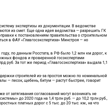
систему экспертизы их документации. В ведомстве
ются из смет. Еще одна идея ведомства — разрешить ГК
оправки к постановлениям правительства о строительном
ться в ФАУ «Главгосэкспертиза» Минстроя — но
оду, по данным Росстата, в РФ было 1,2 млн км дорог, к
рожных фондов и проверенной госэкспертами
д руб. За тот же период «Главгосэкспертиза» выдала 1,1
.
держки строителей из-за простоя можно по номинальной
алы — песок, щебень, битум — растут быстрее, говорит
же от затягивания согласований могут возникать не
темы» до 2020 года на 1,4 трлн руб. — до 10,2 трлн руб.,
остных платных дорог с 5 тыс. до 20 тыс. км., на что