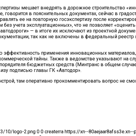
спертизы мешает внедрять в дорожное строительство «ин
е, говорится в пояснительных документах, сейчас в градо
равлять ее на повторную госэкспертизу после корректиров
м без учета эксплуатационных», что не позволяет «оцени
автодороги» — в итоге их исключают из проектной докум
документации, так как не включены в федеральный реестр
ую эффективность применения инновационных материалов,
е коммерческой тайны. Также в ведомстве указывают на сл
порядителя бюджетных средств (Минтранс в общем случае,
изу подписью главы ГК «Автодор».
строй, там оперативно прокомментировать вопрос не смо
23/10/logo-2.png
0
0
createrra
https://xn--80aejaar8afss3e.xn-