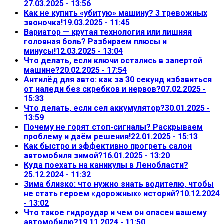
27.03.2025 - 13:56
Как не купить «убитую» машину? 3 тревожных
звоночка!
19.03.2025 - 11:45
Вариатор — крутая технология или лишняя
головная боль? Разбираем плюсы и
минусы!
12.03.2025 - 13:04
Что делать, если ключи остались в запертой
машине?
20.02.2025 - 17:54
Антилёд для авто: как за 30 секунд избавиться
от наледи без скребков и нервов?
07.02.2025 -
15:33
Что делать, если сел аккумулятор?
30.01.2025 -
13:59
Почему не горят стоп-сигналы? Раскрываем
проблему и даём решения!
22.01.2025 - 15:13
Как быстро и эффективно прогреть салон
автомобиля зимой?
16.01.2025 - 13:20
Куда поехать на каникулы в Ленобласти?
25.12.2024 - 11:32
Зима близко: что нужно знать водителю, чтобы
не стать героем «дорожных» историй?
10.12.2024
- 13:02
Что такое гидроудар и чем он опасен вашему
автомобилю?
19.11.2024 - 11:50