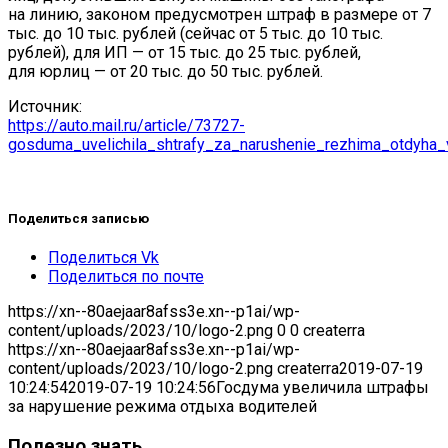
на линию, законом предусмотрен штраф в размере от 7
тыс. до 10 тыс. рублей (сейчас от 5 тыс. до 10 тыс.
рублей), для ИП — от 15 тыс. до 25 тыс. рублей,
для юрлиц — от 20 тыс. до 50 тыс. рублей.
Источник:
https://auto.mail.ru/article/73727-
gosduma_uvelichila_shtrafy_za_narushenie_rezhima_otdyha_v
Поделиться записью
Поделиться Vk
Поделиться по почте
https://xn--80aejaar8afss3e.xn--p1ai/wp-
content/uploads/2023/10/logo-2.png
0
0
createrra
https://xn--80aejaar8afss3e.xn--p1ai/wp-
content/uploads/2023/10/logo-2.png
createrra
2019-07-19
10:24:54
2019-07-19 10:24:56
Госдума увеличила штрафы
за нарушение режима отдыха водителей
Полезно знать