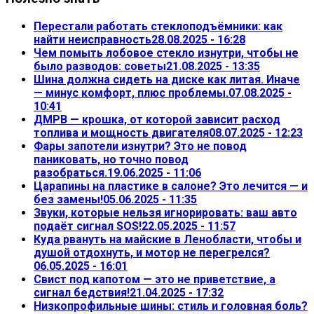
Перестали работать стеклоподъёмники: как
найти неисправность
28.08.2025 - 16:28
Чем помыть лобовое стекло изнутри, чтобы не
было разводов: советы
21.08.2025 - 13:35
Шина должна сидеть на диске как литая. Иначе
— минус комфорт, плюс проблемы.
07.08.2025 -
10:41
ДМРВ — крошка, от которой зависит расход
топлива и мощность двигателя
08.07.2025 - 12:23
Фары запотели изнутри? Это не повод
паниковать, но точно повод
разобраться.
19.06.2025 - 11:06
Царапины на пластике в салоне? Это лечится — и
без замены!
05.06.2025 - 11:35
Звуки, которые нельзя игнорировать: ваш авто
подаёт сигнал SOS!
22.05.2025 - 11:57
Куда рвануть на майские в Ленобласти, чтобы и
душой отдохнуть, и мотор не перегрелся?
06.05.2025 - 16:01
Свист под капотом — это не приветствие, а
сигнал бедствия!
21.04.2025 - 17:32
Низкопрофильные шины: стиль и головная боль?