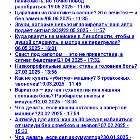
паниковать, но точно повод
разобраться.
19.06.2025 - 11:06
Царапины на пластике в салоне? Это лечится — и
без замены!
05.06.2025 - 11:35
Звуки, которые нельзя игнорировать: ваш авто
подаёт сигнал SOS!
22.05.2025 - 11:57
Куда рвануть на майские в Ленобласти, чтобы и
душой отдохнуть, и мотор не перегрелся?
06.05.2025 - 16:01
Свист под капотом — это не приветствие, а
сигнал бедствия!
21.04.2025 - 17:32
Низкопрофильные шины: стиль и головная боль?
27.03.2025 - 13:56
Как не купить «убитую» машину? 3 тревожных
звоночка!
19.03.2025 - 11:45
Вариатор — крутая технология или лишняя
головная боль? Разбираем плюсы и
минусы!
12.03.2025 - 13:04
Что делать, если ключи остались в запертой
машине?
20.02.2025 - 17:54
Антилёд для авто: как за 30 секунд избавиться
от наледи без скребков и нервов?
07.02.2025 -
15:33
Что делать, если сел аккумулятор?
30.01.2025 -