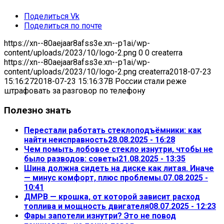
Поделиться Vk
Поделиться по почте
https://xn--80aejaar8afss3e.xn--p1ai/wp-
content/uploads/2023/10/logo-2.png
0
0
createrra
https://xn--80aejaar8afss3e.xn--p1ai/wp-
content/uploads/2023/10/logo-2.png
createrra
2018-07-23
15:16:27
2018-07-23 15:16:37
В России стали реже
штрафовать за разговор по телефону
Полезно знать
Перестали работать стеклоподъёмники: как
найти неисправность
28.08.2025 - 16:28
Чем помыть лобовое стекло изнутри, чтобы не
было разводов: советы
21.08.2025 - 13:35
Шина должна сидеть на диске как литая. Иначе
— минус комфорт, плюс проблемы.
07.08.2025 -
10:41
ДМРВ — крошка, от которой зависит расход
топлива и мощность двигателя
08.07.2025 - 12:23
Фары запотели изнутри? Это не повод