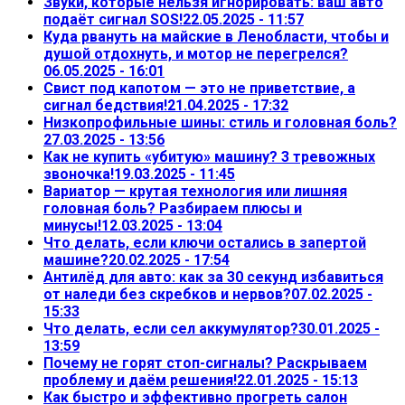
Звуки, которые нельзя игнорировать: ваш авто
подаёт сигнал SOS!
22.05.2025 - 11:57
Куда рвануть на майские в Ленобласти, чтобы и
душой отдохнуть, и мотор не перегрелся?
06.05.2025 - 16:01
Свист под капотом — это не приветствие, а
сигнал бедствия!
21.04.2025 - 17:32
Низкопрофильные шины: стиль и головная боль?
27.03.2025 - 13:56
Как не купить «убитую» машину? 3 тревожных
звоночка!
19.03.2025 - 11:45
Вариатор — крутая технология или лишняя
головная боль? Разбираем плюсы и
минусы!
12.03.2025 - 13:04
Что делать, если ключи остались в запертой
машине?
20.02.2025 - 17:54
Антилёд для авто: как за 30 секунд избавиться
от наледи без скребков и нервов?
07.02.2025 -
15:33
Что делать, если сел аккумулятор?
30.01.2025 -
13:59
Почему не горят стоп-сигналы? Раскрываем
проблему и даём решения!
22.01.2025 - 15:13
Как быстро и эффективно прогреть салон