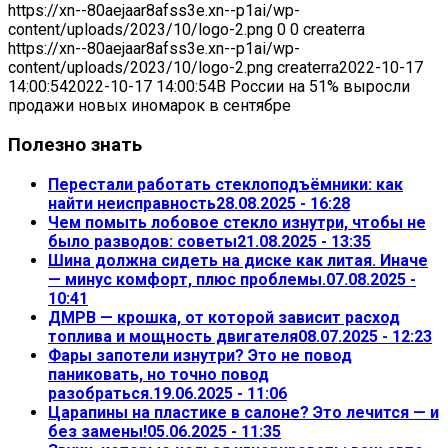
https://xn--80aejaar8afss3e.xn--p1ai/wp-
content/uploads/2023/10/logo-2.png
0
0
createrra
https://xn--80aejaar8afss3e.xn--p1ai/wp-
content/uploads/2023/10/logo-2.png
createrra
2022-10-17
14:00:54
2022-10-17 14:00:54
В России на 51% выросли
продажи новых иномарок в сентябре
Полезно знать
Перестали работать стеклоподъёмники: как
найти неисправность
28.08.2025 - 16:28
Чем помыть лобовое стекло изнутри, чтобы не
было разводов: советы
21.08.2025 - 13:35
Шина должна сидеть на диске как литая. Иначе
— минус комфорт, плюс проблемы.
07.08.2025 -
10:41
ДМРВ — крошка, от которой зависит расход
топлива и мощность двигателя
08.07.2025 - 12:23
Фары запотели изнутри? Это не повод
паниковать, но точно повод
разобраться.
19.06.2025 - 11:06
Царапины на пластике в салоне? Это лечится — и
без замены!
05.06.2025 - 11:35