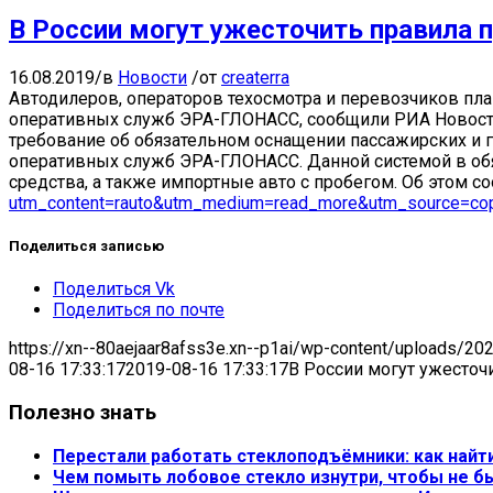
В России могут ужесточить правила 
16.08.2019
/
в
Новости
/
от
createrra
Автодилеров, операторов техосмотра и перевозчиков пла
оперативных служб ЭРА-ГЛОНАСС, сообщили РИА Новости 
требование об обязательном оснащении пассажирских и
оперативных служб ЭРА-ГЛОНАСС. Данной системой в обя
средства, а также импортные авто с пробегом. Об этом с
utm_content=rauto&utm_medium=read_more&utm_source=cop
Поделиться записью
Поделиться Vk
Поделиться по почте
https://xn--80aejaar8afss3e.xn--p1ai/wp-content/uploads/20
08-16 17:33:17
2019-08-16 17:33:17
В России могут ужесточ
Полезно знать
Перестали работать стеклоподъёмники: как найт
Чем помыть лобовое стекло изнутри, чтобы не б