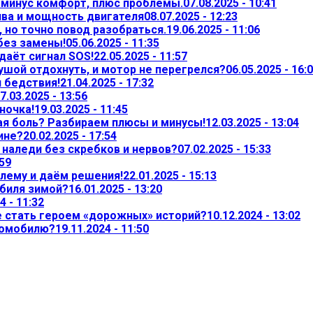
— минус комфорт, плюс проблемы.
07.08.2025 - 10:41
ива и мощность двигателя
08.07.2025 - 12:23
 но точно повод разобраться.
19.06.2025 - 11:06
 без замены!
05.06.2025 - 11:35
даёт сигнал SOS!
22.05.2025 - 11:57
ушой отдохнуть, и мотор не перегрелся?
06.05.2025 - 16:
л бедствия!
21.04.2025 - 17:32
7.03.2025 - 13:56
ночка!
19.03.2025 - 11:45
ая боль? Разбираем плюсы и минусы!
12.03.2025 - 13:04
ине?
20.02.2025 - 17:54
т наледи без скребков и нервов?
07.02.2025 - 15:33
:59
лему и даём решения!
22.01.2025 - 15:13
обиля зимой?
16.01.2025 - 13:20
4 - 11:32
не стать героем «дорожных» историй?
10.12.2024 - 13:02
томобилю?
19.11.2024 - 11:50