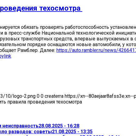
проведения техосмотра
нируется обязать проверять работоспособность установле
в пресс-службе Национальной технологической инициативы
 грузовых транспортных средств, впервые выпускаемых в
зательном порядке оснащаются новые автомобили, у котор
ообщает Рамблер. Далее:
https://auto.rambler.ru/news/426641
ylink
23/10/logo-2.png
0
0
createrra
https://xn--80aejaar8afss3e.xn-
ить правила проведения техосмотра
и неисправность
28.08.2025 - 16:28
ыло разводов: советы
21.08.2025 - 13:35