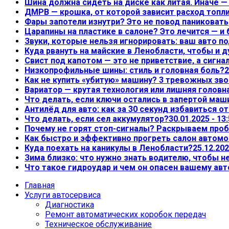
Шина должна сидеть на диске как литая. Иначе 
ДМРВ — крошка, от которой зависит расход топл
Фары запотели изнутри? Это не повод паниковать,
Царапины на пластике в салоне? Это лечится — и
Звуки, которые нельзя игнорировать: ваш авто по
Куда рвануть на майские в Ленобласти, чтобы и д
Свист под капотом — это не приветствие, а сигна
Низкопрофильные шины: стиль и головная боль?
2
Как не купить «убитую» машину? 3 тревожных зво
Вариатор — крутая технология или лишняя головн
Что делать, если ключи остались в запертой маш
Антилёд для авто: как за 30 секунд избавиться о
Что делать, если сел аккумулятор?
30.01.2025 - 13
Почему не горят стоп-сигналы? Раскрываем проб
Как быстро и эффективно прогреть салон автом
Куда поехать на каникулы в Ленобласти?
25.12.202
Зима близко: что нужно знать водителю, чтобы 
Что такое гидроудар и чем он опасен вашему ав
Главная
Услуги автосервиса
Диагностика
Ремонт автоматических коробок передач
Техническое обслуживание