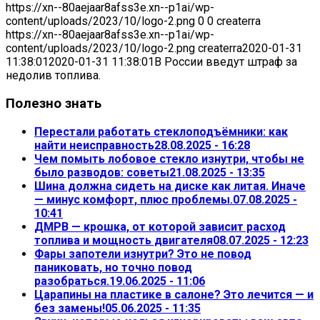
https://xn--80aejaar8afss3e.xn--p1ai/wp-
content/uploads/2023/10/logo-2.png
0
0
createrra
https://xn--80aejaar8afss3e.xn--p1ai/wp-
content/uploads/2023/10/logo-2.png
createrra
2020-01-31
11:38:01
2020-01-31 11:38:01
В России введут штраф за
недолив топлива.
Полезно знать
Перестали работать стеклоподъёмники: как
найти неисправность
28.08.2025 - 16:28
Чем помыть лобовое стекло изнутри, чтобы не
было разводов: советы
21.08.2025 - 13:35
Шина должна сидеть на диске как литая. Иначе
— минус комфорт, плюс проблемы.
07.08.2025 -
10:41
ДМРВ — крошка, от которой зависит расход
топлива и мощность двигателя
08.07.2025 - 12:23
Фары запотели изнутри? Это не повод
паниковать, но точно повод
разобраться.
19.06.2025 - 11:06
Царапины на пластике в салоне? Это лечится — и
без замены!
05.06.2025 - 11:35