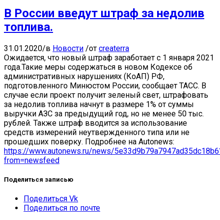
В России введут штраф за недолив
топлива.
31.01.2020
/
в
Новости
/
от
createrra
Ожидается, что новый штраф заработает с 1 января 2021
года.Такие меры содержаться в новом Кодексе об
административных нарушениях (КоАП) РФ,
подготовленного Минюстом России, сообщает ТАСС. В
случае если проект получит зеленый свет, штрафовать
за недолив топлива начнут в размере 1% от суммы
выручки АЗС за предыдущий год, но не менее 50 тыс.
рублей. Также штраф вводится за использование
средств измерений неутвержденного типа или не
прошедших поверку. Подробнее на Autonews:
https://www.autonews.ru/news/5e33d9b79a7947ad35dc18b6
from=newsfeed
Поделиться записью
Поделиться Vk
Поделиться по почте