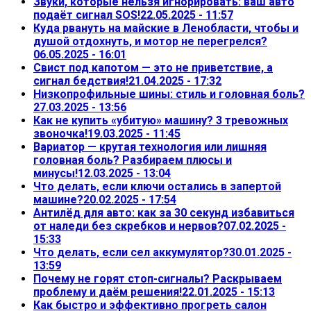
Звуки, которые нельзя игнорировать: ваш авто
подаёт сигнал SOS!
22.05.2025 - 11:57
Куда рвануть на майские в Ленобласти, чтобы и
душой отдохнуть, и мотор не перегрелся?
06.05.2025 - 16:01
Свист под капотом — это не приветствие, а
сигнал бедствия!
21.04.2025 - 17:32
Низкопрофильные шины: стиль и головная боль?
27.03.2025 - 13:56
Как не купить «убитую» машину? 3 тревожных
звоночка!
19.03.2025 - 11:45
Вариатор — крутая технология или лишняя
головная боль? Разбираем плюсы и
минусы!
12.03.2025 - 13:04
Что делать, если ключи остались в запертой
машине?
20.02.2025 - 17:54
Антилёд для авто: как за 30 секунд избавиться
от наледи без скребков и нервов?
07.02.2025 -
15:33
Что делать, если сел аккумулятор?
30.01.2025 -
13:59
Почему не горят стоп-сигналы? Раскрываем
проблему и даём решения!
22.01.2025 - 15:13
Как быстро и эффективно прогреть салон