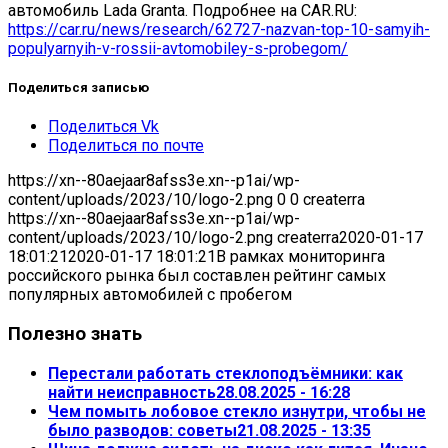
автомобиль Lada Granta. Подробнее на CAR.RU:
https://car.ru/news/research/62727-nazvan-top-10-samyih-
populyarnyih-v-rossii-avtomobiley-s-probegom/
Поделиться записью
Поделиться Vk
Поделиться по почте
https://xn--80aejaar8afss3e.xn--p1ai/wp-
content/uploads/2023/10/logo-2.png
0
0
createrra
https://xn--80aejaar8afss3e.xn--p1ai/wp-
content/uploads/2023/10/logo-2.png
createrra
2020-01-17
18:01:21
2020-01-17 18:01:21
В рамках мониторинга
российского рынка был составлен рейтинг самых
популярных автомобилей с пробегом
Полезно знать
Перестали работать стеклоподъёмники: как
найти неисправность
28.08.2025 - 16:28
Чем помыть лобовое стекло изнутри, чтобы не
было разводов: советы
21.08.2025 - 13:35