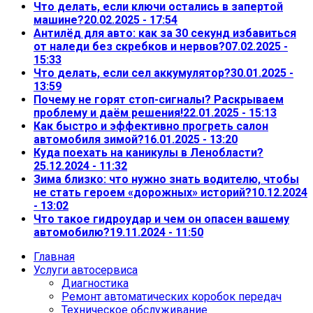
Что делать, если ключи остались в запертой
машине?
20.02.2025 - 17:54
Антилёд для авто: как за 30 секунд избавиться
от наледи без скребков и нервов?
07.02.2025 -
15:33
Что делать, если сел аккумулятор?
30.01.2025 -
13:59
Почему не горят стоп-сигналы? Раскрываем
проблему и даём решения!
22.01.2025 - 15:13
Как быстро и эффективно прогреть салон
автомобиля зимой?
16.01.2025 - 13:20
Куда поехать на каникулы в Ленобласти?
25.12.2024 - 11:32
Зима близко: что нужно знать водителю, чтобы
не стать героем «дорожных» историй?
10.12.2024
- 13:02
Что такое гидроудар и чем он опасен вашему
автомобилю?
19.11.2024 - 11:50
Главная
Услуги автосервиса
Диагностика
Ремонт автоматических коробок передач
Техническое обслуживание