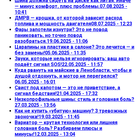
Шина должна сидеть на диске как литая. Иначе
— минус комфорт, плюс проблемы.
07.08.2025 -
10:41
ДМРВ — крошка, от которой зависит расход
топлива и мощность двигателя
08.07.2025 - 12:23
Фары запотели изнутри? Это не повод
паниковать, но точно повод
разобраться.
19.06.2025 - 11:06
Царапины на пластике в салоне? Это лечится — и
без замены!
05.06.2025 - 11:35
Звуки, которые нельзя игнорировать: ваш авто
подаёт сигнал SOS!
22.05.2025 - 11:57
Куда рвануть на майские в Ленобласти, чтобы и
душой отдохнуть, и мотор не перегрелся?
06.05.2025 - 16:01
Свист под капотом — это не приветствие, а
сигнал бедствия!
21.04.2025 - 17:32
Низкопрофильные шины: стиль и головная боль?
27.03.2025 - 13:56
Как не купить «убитую» машину? 3 тревожных
звоночка!
19.03.2025 - 11:45
Вариатор — крутая технология или лишняя
головная боль? Разбираем плюсы и
минусы!
12.03.2025 - 13:04