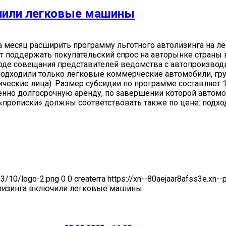
ючили легковые машины
 месяц расширить программу льготного автолизинга на л
т поддержать покупательский спрос на авторынке страны 
оде совещания представителей ведомства с автопроизвод
подходили только легковые коммерческие автомобили, гр
еские лица). Размер субсидии по программе составляет 1
енно долгосрочную аренду, по завершении которой автомо
рописки» должны соответствовать также по цене: подход
23/10/logo-2.png
0
0
createrra
https://xn--80aejaar8afss3e.xn-
 лизинга включили легковые машины