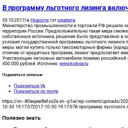
В программу льготного лизинга вкл
30.10.2017
/
в
Новости
/
от
createrra
Министерство промышленности и торговли РФ решило на
территории России. Предположительно такая мера сможе
собственные источники, решение было представлено в х
условия государственной программы льготного лизинга 
меры могли купить только таксомоторные фирмы (юридич
отличие от кредитных программ, лизинг предполагает им
Участвующие легковые автомобили помимо российской «п
450 000 рублей. Источник:
www.kolesa.ru
Поделиться записью
Поделиться Vk
Поделиться по почте
https://xn--80aejaar8afss3e.xn--p1ai/wp-content/uploads/20
10-30 19:17:07
2017-10-30 19:17:07
В программу льготного
Полезно знать