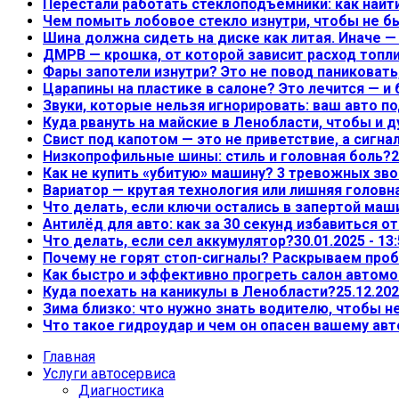
Перестали работать стеклоподъёмники: как найт
Чем помыть лобовое стекло изнутри, чтобы не б
Шина должна сидеть на диске как литая. Иначе 
ДМРВ — крошка, от которой зависит расход топл
Фары запотели изнутри? Это не повод паниковать,
Царапины на пластике в салоне? Это лечится — и
Звуки, которые нельзя игнорировать: ваш авто по
Куда рвануть на майские в Ленобласти, чтобы и д
Свист под капотом — это не приветствие, а сигна
Низкопрофильные шины: стиль и головная боль?
2
Как не купить «убитую» машину? 3 тревожных зво
Вариатор — крутая технология или лишняя головн
Что делать, если ключи остались в запертой маш
Антилёд для авто: как за 30 секунд избавиться о
Что делать, если сел аккумулятор?
30.01.2025 - 13
Почему не горят стоп-сигналы? Раскрываем проб
Как быстро и эффективно прогреть салон автом
Куда поехать на каникулы в Ленобласти?
25.12.202
Зима близко: что нужно знать водителю, чтобы 
Что такое гидроудар и чем он опасен вашему ав
Главная
Услуги автосервиса
Диагностика