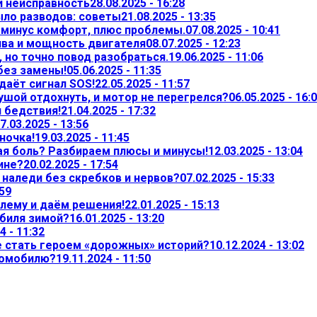
и неисправность
28.08.2025 - 16:28
ыло разводов: советы
21.08.2025 - 13:35
— минус комфорт, плюс проблемы.
07.08.2025 - 10:41
ива и мощность двигателя
08.07.2025 - 12:23
 но точно повод разобраться.
19.06.2025 - 11:06
 без замены!
05.06.2025 - 11:35
даёт сигнал SOS!
22.05.2025 - 11:57
ушой отдохнуть, и мотор не перегрелся?
06.05.2025 - 16:
л бедствия!
21.04.2025 - 17:32
7.03.2025 - 13:56
ночка!
19.03.2025 - 11:45
ая боль? Разбираем плюсы и минусы!
12.03.2025 - 13:04
ине?
20.02.2025 - 17:54
т наледи без скребков и нервов?
07.02.2025 - 15:33
:59
лему и даём решения!
22.01.2025 - 15:13
обиля зимой?
16.01.2025 - 13:20
4 - 11:32
не стать героем «дорожных» историй?
10.12.2024 - 13:02
томобилю?
19.11.2024 - 11:50