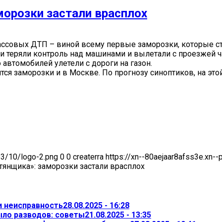
морозки застали врасплох
массовых ДТП – виной всему первые заморозки, которые с
и теряли контроль над машинами и вылетали с проезжей ча
 автомобилей улетели с дороги на газон.
ся заморозки и в Москве. По прогнозу синоптиков, на этой
23/10/logo-2.png
0
0
createrra
https://xn--80aejaar8afss3e.xn-
тянщика»: заморозки застали врасплох
и неисправность
28.08.2025 - 16:28
ыло разводов: советы
21.08.2025 - 13:35