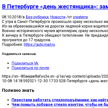
В Петербурге «день жестянщика»: за
08.10.2018
/
в
Без рубрики
,
Новости
/
от
createrra
С утра в Санкт-Петербурге произошло сразу несколько 
Из-за образовавшейся на дорогах ледяной корки водител
Военно-исторического музея артиллерии, сразу несколько
К вечеру в Петербурге обещают потепление. Не предвидят
прогреется до 17 градусов.
Подробнее:
https://auto.mail.ru
Поделиться записью
Поделиться Vk
Поделиться по почте
https://xn--80aejaar8afss3e.xn--p1ai/wp-content/uploads/20
10-08 14:18:59
2021-12-30 17:33:52
В Петербурге «день жес
Полезно знать
Перестали работать стеклоподъёмники: как найт
Чем помыть лобовое стекло изнутри, чтобы не б