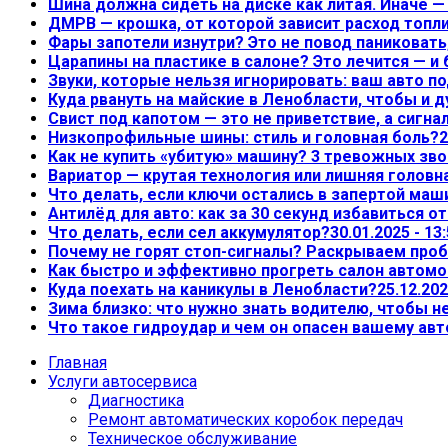
Шина должна сидеть на диске как литая. Иначе 
ДМРВ — крошка, от которой зависит расход топл
Фары запотели изнутри? Это не повод паниковать,
Царапины на пластике в салоне? Это лечится — и
Звуки, которые нельзя игнорировать: ваш авто по
Куда рвануть на майские в Ленобласти, чтобы и д
Свист под капотом — это не приветствие, а сигна
Низкопрофильные шины: стиль и головная боль?
2
Как не купить «убитую» машину? 3 тревожных зво
Вариатор — крутая технология или лишняя головн
Что делать, если ключи остались в запертой маш
Антилёд для авто: как за 30 секунд избавиться о
Что делать, если сел аккумулятор?
30.01.2025 - 13
Почему не горят стоп-сигналы? Раскрываем проб
Как быстро и эффективно прогреть салон автом
Куда поехать на каникулы в Ленобласти?
25.12.202
Зима близко: что нужно знать водителю, чтобы 
Что такое гидроудар и чем он опасен вашему ав
Главная
Услуги автосервиса
Диагностика
Ремонт автоматических коробок передач
Техническое обслуживание