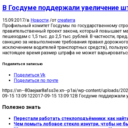
В Госдуме поддержали увеличение ш
15.09.2017
/
в
Новости
/
от
createrra
Профильный комитет Госдумы по государственному строит
правительственный проект закона, который повышает м
пешеходам с 1,5 тыс. до 2,5 тыс. рублей. В частности, п
санкцию за невыполнение требования правил дорожного
исключением водителей транспортных средств), пользующ
настоящее время размер штрафа не может варьироваться 
Поделиться записью
Поделиться Vk
Поделиться по почте
https://xn--80aejaar8afss3e.xn--p1ai/wp-content/uploads/20
09-15 13:09:12
2017-09-15 13:09:12
В Госдуме поддержали 
Полезно знать
Перестали работать стеклоподъёмники: как найт
Чем помыть лобовое стекло изнутри, чтобы не б