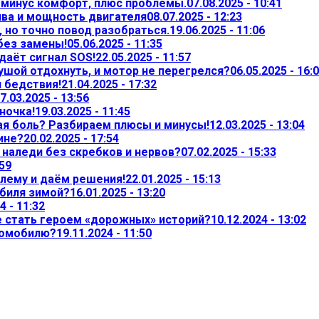
— минус комфорт, плюс проблемы.
07.08.2025 - 10:41
ива и мощность двигателя
08.07.2025 - 12:23
 но точно повод разобраться.
19.06.2025 - 11:06
 без замены!
05.06.2025 - 11:35
даёт сигнал SOS!
22.05.2025 - 11:57
ушой отдохнуть, и мотор не перегрелся?
06.05.2025 - 16:
л бедствия!
21.04.2025 - 17:32
7.03.2025 - 13:56
ночка!
19.03.2025 - 11:45
ая боль? Разбираем плюсы и минусы!
12.03.2025 - 13:04
ине?
20.02.2025 - 17:54
т наледи без скребков и нервов?
07.02.2025 - 15:33
:59
лему и даём решения!
22.01.2025 - 15:13
обиля зимой?
16.01.2025 - 13:20
4 - 11:32
не стать героем «дорожных» историй?
10.12.2024 - 13:02
томобилю?
19.11.2024 - 11:50