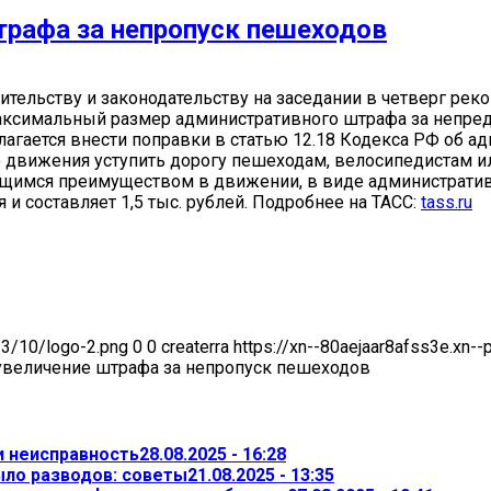
трафа за непропуск пешеходов
ельству и законодательству на заседании в четверг реко
аксимальный размер административного штрафа за непре
редлагается внести поправки в статью 12.18 Кодекса РФ об
 движения уступить дорогу пешеходам, велосипедистам и
имся преимуществом в движении, в виде административного
и составляет 1,5 тыс. рублей. Подробнее на ТАСС:
tass.ru
23/10/logo-2.png
0
0
createrra
https://xn--80aejaar8afss3e.xn-
увеличение штрафа за непропуск пешеходов
и неисправность
28.08.2025 - 16:28
ыло разводов: советы
21.08.2025 - 13:35