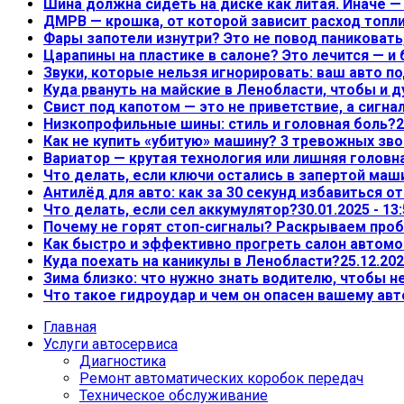
Шина должна сидеть на диске как литая. Иначе 
ДМРВ — крошка, от которой зависит расход топл
Фары запотели изнутри? Это не повод паниковать,
Царапины на пластике в салоне? Это лечится — и
Звуки, которые нельзя игнорировать: ваш авто по
Куда рвануть на майские в Ленобласти, чтобы и д
Свист под капотом — это не приветствие, а сигна
Низкопрофильные шины: стиль и головная боль?
2
Как не купить «убитую» машину? 3 тревожных зво
Вариатор — крутая технология или лишняя головн
Что делать, если ключи остались в запертой маш
Антилёд для авто: как за 30 секунд избавиться о
Что делать, если сел аккумулятор?
30.01.2025 - 13
Почему не горят стоп-сигналы? Раскрываем проб
Как быстро и эффективно прогреть салон автом
Куда поехать на каникулы в Ленобласти?
25.12.202
Зима близко: что нужно знать водителю, чтобы 
Что такое гидроудар и чем он опасен вашему ав
Главная
Услуги автосервиса
Диагностика
Ремонт автоматических коробок передач
Техническое обслуживание