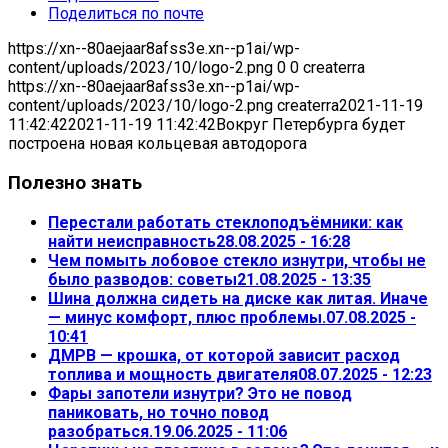
Поделиться по почте
https://xn--80aejaar8afss3e.xn--p1ai/wp-
content/uploads/2023/10/logo-2.png
0
0
createrra
https://xn--80aejaar8afss3e.xn--p1ai/wp-
content/uploads/2023/10/logo-2.png
createrra
2021-11-19
11:42:42
2021-11-19 11:42:42
Вокруг Петербурга будет
построена новая кольцевая автодорога
Полезно знать
Перестали работать стеклоподъёмники: как
найти неисправность
28.08.2025 - 16:28
Чем помыть лобовое стекло изнутри, чтобы не
было разводов: советы
21.08.2025 - 13:35
Шина должна сидеть на диске как литая. Иначе
— минус комфорт, плюс проблемы.
07.08.2025 -
10:41
ДМРВ — крошка, от которой зависит расход
топлива и мощность двигателя
08.07.2025 - 12:23
Фары запотели изнутри? Это не повод
паниковать, но точно повод
разобраться.
19.06.2025 - 11:06