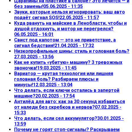
Царапины на пластике в салоне? Это лечится — и
без замены!
05.06.2025 - 11:35
Звуки, которые нельзя игнорировать: ваш авто
подаёт сигнал SOS!
22.05.2025 - 11:57
Куда рвануть на майские в Ленобласти, чтобы и
душой отдохнуть, и мотор не перегрелся?
06.05.2025 - 16:01
Свист под капотом — это не приветствие, а
сигнал бедствия!
21.04.2025 - 17:32
Низкопрофильные шины: стиль и головная боль?
27.03.2025 - 13:56
Как не купить «убитую» машину? 3 тревожных
звоночка!
19.03.2025 - 11:45
Вариатор — крутая технология или лишняя
головная боль? Разбираем плюсы и
минусы!
12.03.2025 - 13:04
Что делать, если ключи остались в запертой
машине?
20.02.2025 - 17:54
Антилёд для авто: как за 30 секунд избавиться
от наледи без скребков и нервов?
07.02.2025 -
15:33
Что делать, если сел аккумулятор?
30.01.2025 -
13:59
Почему не горят стоп-сигналы? Раскрываем