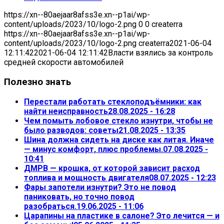
https://xn--80aejaar8afss3e.xn--p1ai/wp-
content/uploads/2023/10/logo-2.png
0
0
createrra
https://xn--80aejaar8afss3e.xn--p1ai/wp-
content/uploads/2023/10/logo-2.png
createrra
2021-06-04
12:11:42
2021-06-04 12:11:42
Власти взялись за контроль
средней скорости автомобилей
Полезно знать
Перестали работать стеклоподъёмники: как
найти неисправность
28.08.2025 - 16:28
Чем помыть лобовое стекло изнутри, чтобы не
было разводов: советы
21.08.2025 - 13:35
Шина должна сидеть на диске как литая. Иначе
— минус комфорт, плюс проблемы.
07.08.2025 -
10:41
ДМРВ — крошка, от которой зависит расход
топлива и мощность двигателя
08.07.2025 - 12:23
Фары запотели изнутри? Это не повод
паниковать, но точно повод
разобраться.
19.06.2025 - 11:06
Царапины на пластике в салоне? Это лечится — и