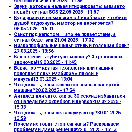
без замены!
05.06.2025 - 11:35
Звуки, которые нельзя игнорировать: ваш авто
подаёт сигнал SOS!
22.05.2025 - 11:57
Куда рвануть на майские в Ленобласти, чтобы и
душой отдохнуть, и мотор не перегрелся?
06.05.2025 - 16:01
Свист под капотом — это не приветствие, а
сигнал бедствия!
21.04.2025 - 17:32
Низкопрофильные шины: стиль и головная боль?
27.03.2025 - 13:56
Как не купить «убитую» машину? 3 тревожных
звоночка!
19.03.2025 - 11:45
Вариатор — крутая технология или лишняя
головная боль? Разбираем плюсы и
минусы!
12.03.2025 - 13:04
Что делать, если ключи остались в запертой
машине?
20.02.2025 - 17:54
Антилёд для авто: как за 30 секунд избавиться
от наледи без скребков и нервов?
07.02.2025 -
15:33
Что делать, если сел аккумулятор?
30.01.2025 -
13:59
Почему не горят стоп-сигналы? Раскрываем
проблему и даём решения!
22.01.2025 - 15:13