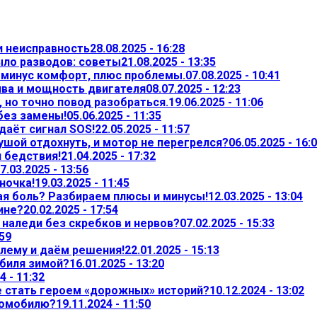
и неисправность
28.08.2025 - 16:28
ыло разводов: советы
21.08.2025 - 13:35
— минус комфорт, плюс проблемы.
07.08.2025 - 10:41
ива и мощность двигателя
08.07.2025 - 12:23
 но точно повод разобраться.
19.06.2025 - 11:06
 без замены!
05.06.2025 - 11:35
даёт сигнал SOS!
22.05.2025 - 11:57
ушой отдохнуть, и мотор не перегрелся?
06.05.2025 - 16:
л бедствия!
21.04.2025 - 17:32
7.03.2025 - 13:56
ночка!
19.03.2025 - 11:45
ая боль? Разбираем плюсы и минусы!
12.03.2025 - 13:04
ине?
20.02.2025 - 17:54
т наледи без скребков и нервов?
07.02.2025 - 15:33
:59
лему и даём решения!
22.01.2025 - 15:13
обиля зимой?
16.01.2025 - 13:20
4 - 11:32
не стать героем «дорожных» историй?
10.12.2024 - 13:02
томобилю?
19.11.2024 - 11:50