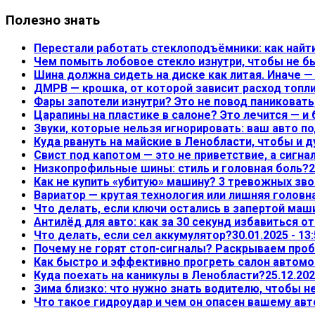
Полезно знать
Перестали работать стеклоподъёмники: как найт
Чем помыть лобовое стекло изнутри, чтобы не б
Шина должна сидеть на диске как литая. Иначе 
ДМРВ — крошка, от которой зависит расход топл
Фары запотели изнутри? Это не повод паниковать,
Царапины на пластике в салоне? Это лечится — и
Звуки, которые нельзя игнорировать: ваш авто по
Куда рвануть на майские в Ленобласти, чтобы и д
Свист под капотом — это не приветствие, а сигна
Низкопрофильные шины: стиль и головная боль?
2
Как не купить «убитую» машину? 3 тревожных зво
Вариатор — крутая технология или лишняя головн
Что делать, если ключи остались в запертой маш
Антилёд для авто: как за 30 секунд избавиться о
Что делать, если сел аккумулятор?
30.01.2025 - 13
Почему не горят стоп-сигналы? Раскрываем проб
Как быстро и эффективно прогреть салон автом
Куда поехать на каникулы в Ленобласти?
25.12.202
Зима близко: что нужно знать водителю, чтобы 
Что такое гидроудар и чем он опасен вашему ав