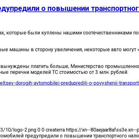
едупредили о повышении транспортног
вах, которые были куплены нашими соотечественниками по
вые машины в сторону увеличения, некоторые авто могут 
т вынуждены платить больше, Министерство промышленно
ные перечни моделей ТС стоимостью от 3 млн. рублей.
adeltsev-dorogih-avtomobilei-predupredili-o-povyshenii-transpo
23/10/logo-2.png
0
0
createrra
https://xn--80aejaar8afss3e.xn-
томобилей предупредили о повышении транспортного нало