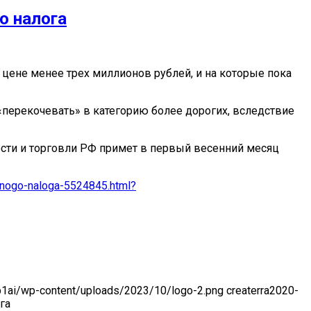
о налога
 цене менее трех миллионов рублей, и на которые пока
«перекочевать» в категорию более дорогих, вследствие
сти и торговли РФ примет в первый весенний месяц
rtnogo-naloga-5524845.html?
-p1ai/wp-content/uploads/2023/10/logo-2.png
createrra
2020-
га