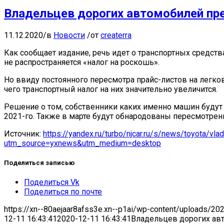
Владельцев дорогих автомобилей пр
11.12.2020
/
в
Новости
/
от
createrra
Как сообщает издание, речь идет о транспортных средст
не распространяется «налог на роскошь».
Но ввиду постоянного пересмотра прайс-листов на легко
чего транспортный налог на них значительно увеличится.
Решение о том, собственники каких именно машин буду
2021-го. Также в марте будут обнародованы пересмотрен
Источник:
https://yandex.ru/turbo/njcar.ru/s/news/toyota/vl
utm_source=yxnews&utm_medium=desktop
Поделиться записью
Поделиться Vk
Поделиться по почте
https://xn--80aejaar8afss3e.xn--p1ai/wp-content/uploads/20
12-11 16:43:41
2020-12-11 16:43:41
Владельцев дорогих ав