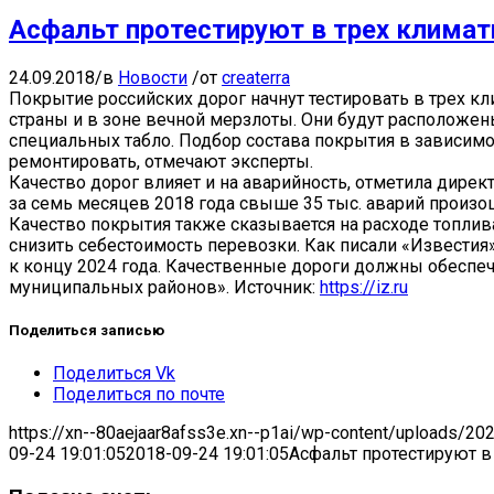
Асфальт протестируют в трех климат
24.09.2018
/
в
Новости
/
от
createrra
Покрытие российских дорог начнут тестировать в трех к
страны и в зоне вечной мерзлоты. Они будут расположе
специальных табло. Подбор состава покрытия в зависимо
ремонтировать, отмечают эксперты.
Качество дорог влияет и на аварийность, отметила дирек
за семь месяцев 2018 года свыше 35 тыс. аварий произо
Качество покрытия также сказывается на расходе топлив
снизить себестоимость перевозки. Как писали «Известия
к концу 2024 года. Качественные дороги должны обеспеч
муниципальных районов». Источник:
https://iz.ru
Поделиться записью
Поделиться Vk
Поделиться по почте
https://xn--80aejaar8afss3e.xn--p1ai/wp-content/uploads/20
09-24 19:01:05
2018-09-24 19:01:05
Асфальт протестируют в