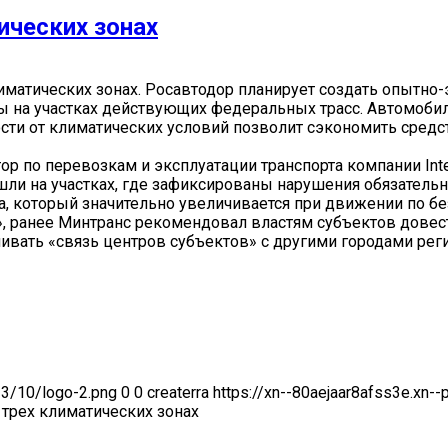
ических зонах
лиматических зонах. Росавтодор планирует создать опытно
ны на участках действующих федеральных трасс. Автомоб
сти от климатических условий позволит сэкономить средст
тор по перевозкам и эксплуатации транспорта компании Int
шли на участках, где зафиксированы нарушения обязатель
а, который значительно увеличивается при движении по 
», ранее Минтранс рекомендовал властям субъектов довес
ивать «связь центров субъектов» с другими городами рег
23/10/logo-2.png
0
0
createrra
https://xn--80aejaar8afss3e.xn-
 трех климатических зонах