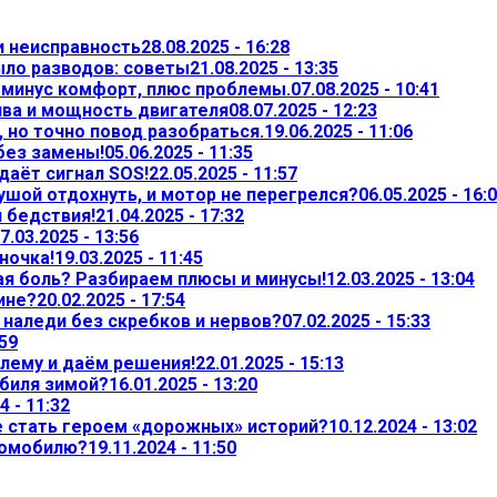
и неисправность
28.08.2025 - 16:28
ыло разводов: советы
21.08.2025 - 13:35
— минус комфорт, плюс проблемы.
07.08.2025 - 10:41
ива и мощность двигателя
08.07.2025 - 12:23
 но точно повод разобраться.
19.06.2025 - 11:06
 без замены!
05.06.2025 - 11:35
даёт сигнал SOS!
22.05.2025 - 11:57
ушой отдохнуть, и мотор не перегрелся?
06.05.2025 - 16:
л бедствия!
21.04.2025 - 17:32
7.03.2025 - 13:56
ночка!
19.03.2025 - 11:45
ая боль? Разбираем плюсы и минусы!
12.03.2025 - 13:04
ине?
20.02.2025 - 17:54
т наледи без скребков и нервов?
07.02.2025 - 15:33
:59
лему и даём решения!
22.01.2025 - 15:13
обиля зимой?
16.01.2025 - 13:20
4 - 11:32
не стать героем «дорожных» историй?
10.12.2024 - 13:02
томобилю?
19.11.2024 - 11:50