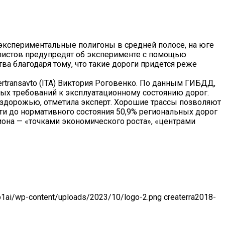
-экспериментальные полигоны в средней полосе, на юге
илистов предупредят об эксперименте с помощью
ва благодаря тому, что такие дороги придется реже
ertransavto (ITA) Виктория Роговенко. По данным ГИБДД,
ных требований к эксплуатационному состоянию дорог.
бездорожью, отметила эксперт. Хорошие трассы позволяют
ти до нормативного состояния 50,9% региональных дорог
иона — «точками экономического роста», «центрами
-p1ai/wp-content/uploads/2023/10/logo-2.png
createrra
2018-