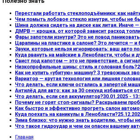
Полезно знать
Перестали работать стеклоподъёмники: как найт
Чем помыть лобовое стекло изнутри, чтобы не б
Шина должна сидеть на диске как литая. Иначе 
ДМРВ — крошка, от которой зависит расход топл
Фары запотели изнутри? Это не повод паниковать,
Царапины на пластике в салоне? Это лечится — и
Звуки, которые нельзя игнорировать: ваш авто по
Куда рвануть на майские в Ленобласти, чтобы и д
Свист под капотом — это не приветствие, а сигна
Низкопрофильные шины: стиль и головная боль?
2
Как не купить «убитую» машину? 3 тревожных зво
Вариатор — крутая технология или лишняя головн
Что делать, если ключи остались в запертой маш
Антилёд для авто: как за 30 секунд избавиться о
Что делать, если сел аккумулятор?
30.01.2025 - 13
Почему не горят стоп-сигналы? Раскрываем проб
Как быстро и эффективно прогреть салон автом
Куда поехать на каникулы в Ленобласти?
25.12.202
Зима близко: что нужно знать водителю, чтобы 
Что такое гидроудар и чем он опасен вашему ав
Главная