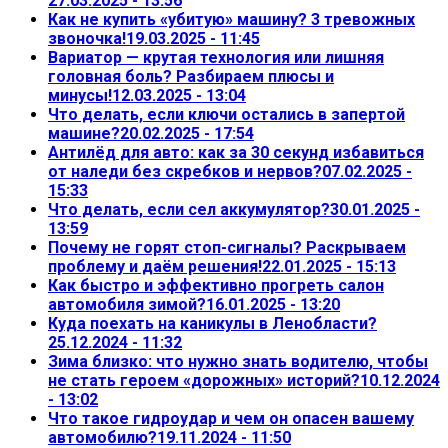
27.03.2025 - 13:56
Как не купить «убитую» машину? 3 тревожных
звоночка!
19.03.2025 - 11:45
Вариатор — крутая технология или лишняя
головная боль? Разбираем плюсы и
минусы!
12.03.2025 - 13:04
Что делать, если ключи остались в запертой
машине?
20.02.2025 - 17:54
Антилёд для авто: как за 30 секунд избавиться
от наледи без скребков и нервов?
07.02.2025 -
15:33
Что делать, если сел аккумулятор?
30.01.2025 -
13:59
Почему не горят стоп-сигналы? Раскрываем
проблему и даём решения!
22.01.2025 - 15:13
Как быстро и эффективно прогреть салон
автомобиля зимой?
16.01.2025 - 13:20
Куда поехать на каникулы в Ленобласти?
25.12.2024 - 11:32
Зима близко: что нужно знать водителю, чтобы
не стать героем «дорожных» историй?
10.12.2024
- 13:02
Что такое гидроудар и чем он опасен вашему
автомобилю?
19.11.2024 - 11:50