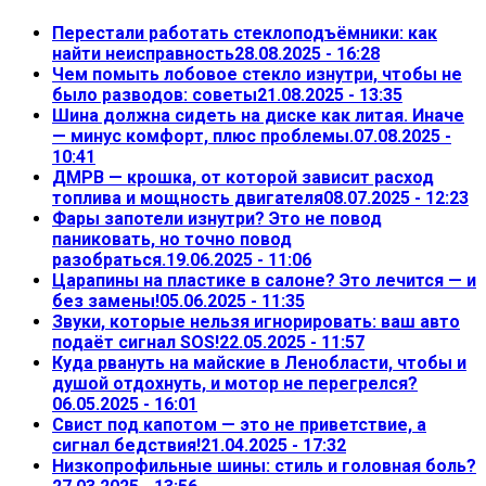
Перестали работать стеклоподъёмники: как
найти неисправность
28.08.2025 - 16:28
Чем помыть лобовое стекло изнутри, чтобы не
было разводов: советы
21.08.2025 - 13:35
Шина должна сидеть на диске как литая. Иначе
— минус комфорт, плюс проблемы.
07.08.2025 -
10:41
ДМРВ — крошка, от которой зависит расход
топлива и мощность двигателя
08.07.2025 - 12:23
Фары запотели изнутри? Это не повод
паниковать, но точно повод
разобраться.
19.06.2025 - 11:06
Царапины на пластике в салоне? Это лечится — и
без замены!
05.06.2025 - 11:35
Звуки, которые нельзя игнорировать: ваш авто
подаёт сигнал SOS!
22.05.2025 - 11:57
Куда рвануть на майские в Ленобласти, чтобы и
душой отдохнуть, и мотор не перегрелся?
06.05.2025 - 16:01
Свист под капотом — это не приветствие, а
сигнал бедствия!
21.04.2025 - 17:32
Низкопрофильные шины: стиль и головная боль?