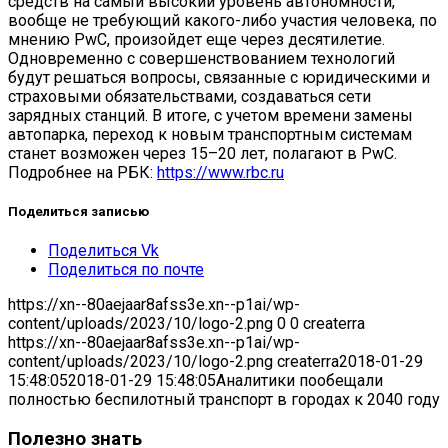
средств на самый высокий уровень автономности,
вообще не требующий какого-либо участия человека, по
мнению PwC, произойдет еще через десятилетие.
Одновременно с совершенствованием​ технологий
будут решаться вопросы, связанные с юридическими и
страховыми обязательствами, создаваться сети
зарядных станций. В итоге, с учетом времени замены
автопарка, переход к новым транспортным системам
станет возможен через 15–20 лет, полагают в PwC​.
Подробнее на РБК:
https://www.rbc.ru
Поделиться записью
Поделиться Vk
Поделиться по почте
https://xn--80aejaar8afss3e.xn--p1ai/wp-
content/uploads/2023/10/logo-2.png
0
0
createrra
https://xn--80aejaar8afss3e.xn--p1ai/wp-
content/uploads/2023/10/logo-2.png
createrra
2018-01-29
15:48:05
2018-01-29 15:48:05
Аналитики пообещали
полностью беспилотный транспорт в городах к 2040 году
Полезно знать