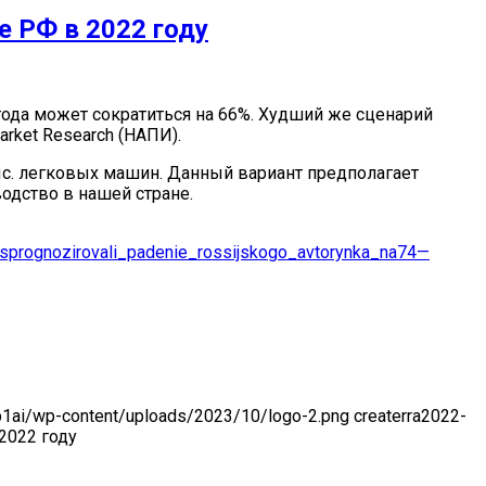
 РФ в 2022 году
 года может сократиться на 66%. Худший же сценарий
rket Research (НАПИ).
ыс. легковых машин. Данный вариант предполагает
одство в нашей стране.
rognozirovali_padenie_rossijskogo_avtorynka_na74—
-p1ai/wp-content/uploads/2023/10/logo-2.png
createrra
2022-
2022 году