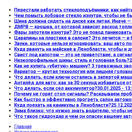
Перестали работать стеклоподъёмники: как найт
Чем помыть лобовое стекло изнутри, чтобы не б
Шина должна сидеть на диске как литая. Иначе 
ДМРВ — крошка, от которой зависит расход топл
Фары запотели изнутри? Это не повод паниковать,
Царапины на пластике в салоне? Это лечится — и
Звуки, которые нельзя игнорировать: ваш авто по
Куда рвануть на майские в Ленобласти, чтобы и д
Свист под капотом — это не приветствие, а сигна
Низкопрофильные шины: стиль и головная боль?
2
Как не купить «убитую» машину? 3 тревожных зво
Вариатор — крутая технология или лишняя головн
Что делать, если ключи остались в запертой маш
Антилёд для авто: как за 30 секунд избавиться о
Что делать, если сел аккумулятор?
30.01.2025 - 13
Почему не горят стоп-сигналы? Раскрываем проб
Как быстро и эффективно прогреть салон автом
Куда поехать на каникулы в Ленобласти?
25.12.202
Зима близко: что нужно знать водителю, чтобы 
Что такое гидроудар и чем он опасен вашему ав
Главная