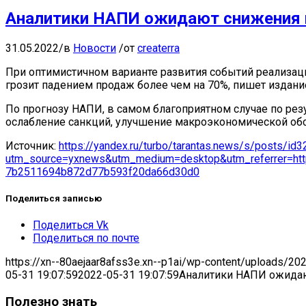
Аналитики НАПИ ожидают снижения п
31.05.2022
/
в
Новости
/
от
createrra
При оптимистичном варианте развития событий реализаци
грозит падением продаж более чем на 70%, пишет издание 
По прогнозу НАПИ, в самом благоприятном случае по рез
ослабление санкций, улучшение макроэкономической обст
Источник:
https://yandex.ru/turbo/tarantas.news/s/posts/i
utm_source=yxnews&utm_medium=desktop&utm_referrer=htt
7b2511694b872d77b593f20da66d30d0
Поделиться записью
Поделиться Vk
Поделиться по почте
https://xn--80aejaar8afss3e.xn--p1ai/wp-content/uploads/20
05-31 19:07:59
2022-05-31 19:07:59
Аналитики НАПИ ожидаю
Полезно знать