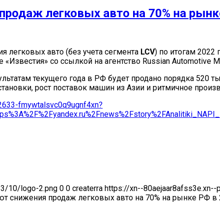
родаж легковых авто на 70% на рынке
я легковых авто (без учета сегмента
LCV
) по итогам 2022
«Известия» со ссылкой на агентство Russian Automotive Ma
ультатам текущего года в РФ будет продано порядка 520 т
ановки, рост поставок машин из Азии и ритмичное произв
d32633-fmywtalsvc0q9ugnf4xn?
ps%3A%2F%2Fyandex.ru%2Fnews%2Fstory%2FAnalitiki_NAPI_sp
23/10/logo-2.png
0
0
createrra
https://xn--80aejaar8afss3e.xn-
т снижения продаж легковых авто на 70% на рынке РФ в 