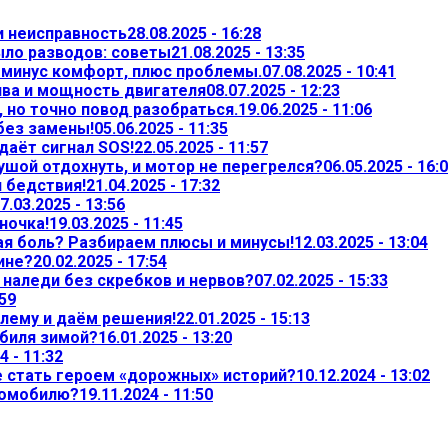
и неисправность
28.08.2025 - 16:28
ыло разводов: советы
21.08.2025 - 13:35
— минус комфорт, плюс проблемы.
07.08.2025 - 10:41
ива и мощность двигателя
08.07.2025 - 12:23
 но точно повод разобраться.
19.06.2025 - 11:06
 без замены!
05.06.2025 - 11:35
даёт сигнал SOS!
22.05.2025 - 11:57
ушой отдохнуть, и мотор не перегрелся?
06.05.2025 - 16:
л бедствия!
21.04.2025 - 17:32
7.03.2025 - 13:56
ночка!
19.03.2025 - 11:45
ая боль? Разбираем плюсы и минусы!
12.03.2025 - 13:04
ине?
20.02.2025 - 17:54
т наледи без скребков и нервов?
07.02.2025 - 15:33
:59
лему и даём решения!
22.01.2025 - 15:13
обиля зимой?
16.01.2025 - 13:20
4 - 11:32
не стать героем «дорожных» историй?
10.12.2024 - 13:02
томобилю?
19.11.2024 - 11:50