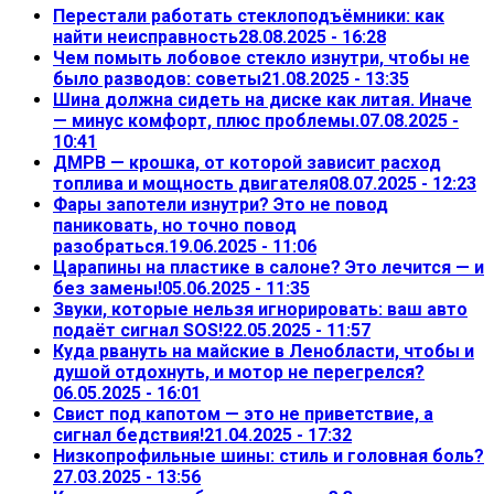
Перестали работать стеклоподъёмники: как
найти неисправность
28.08.2025 - 16:28
Чем помыть лобовое стекло изнутри, чтобы не
было разводов: советы
21.08.2025 - 13:35
Шина должна сидеть на диске как литая. Иначе
— минус комфорт, плюс проблемы.
07.08.2025 -
10:41
ДМРВ — крошка, от которой зависит расход
топлива и мощность двигателя
08.07.2025 - 12:23
Фары запотели изнутри? Это не повод
паниковать, но точно повод
разобраться.
19.06.2025 - 11:06
Царапины на пластике в салоне? Это лечится — и
без замены!
05.06.2025 - 11:35
Звуки, которые нельзя игнорировать: ваш авто
подаёт сигнал SOS!
22.05.2025 - 11:57
Куда рвануть на майские в Ленобласти, чтобы и
душой отдохнуть, и мотор не перегрелся?
06.05.2025 - 16:01
Свист под капотом — это не приветствие, а
сигнал бедствия!
21.04.2025 - 17:32
Низкопрофильные шины: стиль и головная боль?
27.03.2025 - 13:56