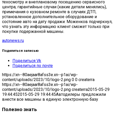
техосмотру и внеплановому посещению сервисного
центра; гарантийные случаи (какие детали менялись),
примечания о кузовном ремонте в случаях ДТП;
установленное дополнительное оборудование и
состояние авто на дату продажи. Моженков подчеркнул,
что узнать эту информацию клиент сможет только при
покупке подержанной машины.
autonews.ru
Поделиться записью
Поделиться Vk
Поделиться по почте
https://xn--80aejaar8afss3e.xn--p1ai/wp-
content/uploads/2023/10/logo-2.png
0
0
createrra
https://xn--80aejaar8afss3e.xn--p1ai/wp-
content/uploads/2023/10/logo-2.png
createrra
2015-05-29
19:44:45
2015-05-29 19:44:45
Автодилеры предложили
внести все машины в единую электронную базу
Полезно знать