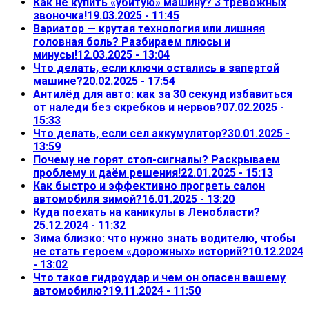
Как не купить «убитую» машину? 3 тревожных
звоночка!
19.03.2025 - 11:45
Вариатор — крутая технология или лишняя
головная боль? Разбираем плюсы и
минусы!
12.03.2025 - 13:04
Что делать, если ключи остались в запертой
машине?
20.02.2025 - 17:54
Антилёд для авто: как за 30 секунд избавиться
от наледи без скребков и нервов?
07.02.2025 -
15:33
Что делать, если сел аккумулятор?
30.01.2025 -
13:59
Почему не горят стоп-сигналы? Раскрываем
проблему и даём решения!
22.01.2025 - 15:13
Как быстро и эффективно прогреть салон
автомобиля зимой?
16.01.2025 - 13:20
Куда поехать на каникулы в Ленобласти?
25.12.2024 - 11:32
Зима близко: что нужно знать водителю, чтобы
не стать героем «дорожных» историй?
10.12.2024
- 13:02
Что такое гидроудар и чем он опасен вашему
автомобилю?
19.11.2024 - 11:50